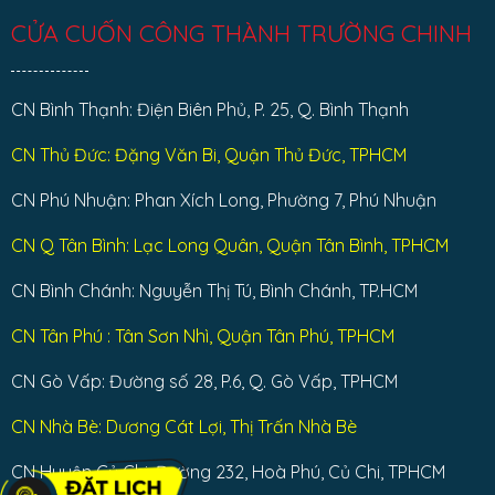
CỬA CUỐN CÔNG THÀNH TRƯỜNG CHINH
CN Bình Thạnh: Điện Biên Phủ, P. 25, Q. Bình Thạnh
CN Thủ Đức: Đặng Văn Bi, Quận Thủ Đức, TPHCM
CN Phú Nhuận: Phan Xích Long, Phường 7, Phú Nhuận
CN Q Tân Bình: Lạc Long Quân, Quận Tân Bình, TPHCM
CN Bình Chánh: Nguyễn Thị Tú, Bình Chánh, TP.HCM
CN Tân Phú : Tân Sơn Nhì, Quận Tân Phú, TPHCM
CN Gò Vấp: Đường số 28, P.6, Q. Gò Vấp, TPHCM
CN Nhà Bè: Dương Cát Lợi, Thị Trấn Nhà Bè
CN Huyện Củ Chi: Đường 232, Hoà Phú, Củ Chi, TPHCM