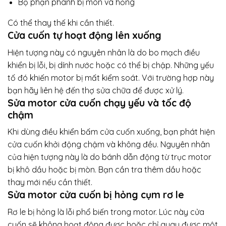
Bộ phận phanh bị mòn và hỏng
Có thể thay thế khi cần thiết.
Cửa cuốn tự hoạt động lên xuống
Hiện tượng này có nguyên nhân là do bo mạch điều
khiển bị lỗi, bị dính nước hoặc có thể bị chập. Những yếu
tố đó khiến motor bị mất kiểm soát. Với trường hợp này
bạn hãy liên hệ đến thợ sửa chữa để được xử lý.
Sửa motor cửa cuốn chạy yếu và tốc độ
chậm
Khi dùng điều khiển bấm cửa cuốn xuống, bạn phát hiện
cửa cuốn khởi động chậm và không đều. Nguyên nhân
của hiện tượng này là do bánh dẫn động từ trục motor
bị khô dầu hoặc bị mòn. Bạn cần tra thêm dầu hoặc
thay mới nếu cần thiết.
Sửa motor cửa cuốn bị hỏng cụm rơ le
Rơ le bị hỏng là lỗi phổ biến trong motor. Lúc này cửa
cuốn sẽ không hoạt động được hoặc chỉ quay được một