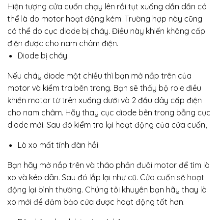
Hiện tượng cửa cuốn chạy lên rồi tụt xuống dần dần có
thể là do motor hoạt động kém. Trường hợp này cũng
có thể do cục diode bị cháy. Điều này khiến không cấp
điện được cho nam châm điện.
Diode bị cháy
Nếu cháy diode một chiều thì bạn mở nắp trên của
motor và kiểm tra bên trong. Bạn sẽ thấy bộ role điều
khiển motor từ trên xuống dưới và 2 đầu dây cấp điện
cho nam châm. Hãy thay cục diode bên trong bằng cục
diode mới. Sau đó kiểm tra lại hoạt động của cửa cuốn,
Lò xo mất tính đàn hồi
Bạn hãy mở nắp trên và tháo phần đuôi motor để tìm lò
xo và kéo dãn. Sau đó lắp lại như cũ. Cửa cuốn sẽ hoạt
động lại bình thường. Chúng tôi khuyên bạn hãy thay lò
xo mới để đảm bảo cửa được hoạt động tốt hơn.