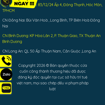
CN: Huyện Hóc Môn: 83/12/24 Ấp 4, Đông Thạnh, Hóc Môn,
TPHCM
CN Đồng Nai: Bùi Văn Hoà , Long Bình, TP Biên Hoà Đồng
Nai
CN Bình Dương: KP Hòa Lân 2, P. Thuận Giao, TX Thuận An
Bình Dương
CN Long An: QL 50 Ấp Thuận Nam, Cần Giuộc ,Long An
Copyright 2026 © Bản quyền thuộc cửa
cuốn công thành thương hiệu đã được
đăng ký độc quyền tại cục sở hữu trí tuệ
việt nam, mọi sao chép đều vi phạm pháp
luật