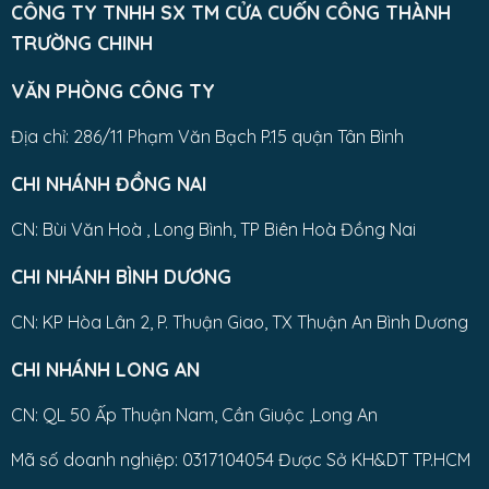
CÔNG TY TNHH SX TM CỬA CUỐN CÔNG THÀNH
TRƯỜNG CHINH
VĂN PHÒNG CÔNG TY
Địa chỉ: 286/11 Phạm Văn Bạch P.15 quận Tân Bình
CHI NHÁNH ĐỒNG NAI
CN: Bùi Văn Hoà , Long Bình, TP Biên Hoà Đồng Nai
CHI NHÁNH BÌNH DƯƠNG
CN: KP Hòa Lân 2, P. Thuận Giao, TX Thuận An Bình Dương
CHI NHÁNH LONG AN
CN: QL 50 Ấp Thuận Nam, Cần Giuộc ,Long An
Mã số doanh nghiệp: 0317104054 Được Sở KH&DT TP.HCM