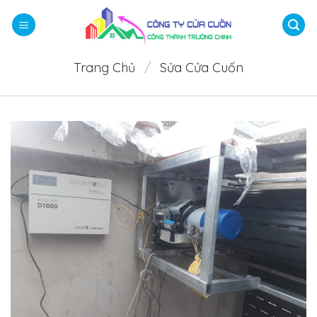
Bỏ
qua
nội
dung
Trang Chủ
/
Sửa Cửa Cuốn