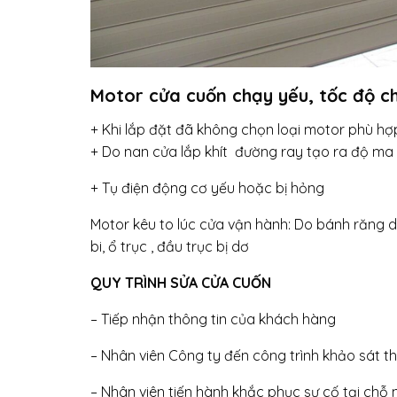
Motor cửa cuốn chạy yếu, tốc độ c
+ Khi lắp đặt đã không chọn loại motor phù hợ
+ Do nan cửa lắp khít đường ray tạo ra độ ma 
+ Tụ điện động cơ yếu hoặc bị hỏng
Motor kêu to lúc cửa vận hành: Do bánh răng d
bi, ổ trục , đầu trục bị dơ
QUY TRÌNH SỬA CỬA CUỐN
– Tiếp nhận thông tin của khách hàng
– Nhân viên Công ty đến công trình khảo sát t
– Nhân viên tiến hành khắc phục sự cố tại chỗ