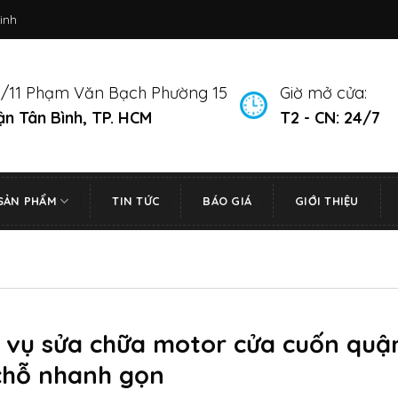
inh
/11 Phạm Văn Bạch Phường 15
Giờ mở cửa:
n Tân Bình, TP. HCM
T2 - CN: 24/7
SẢN PHẨM
TIN TỨC
BÁO GIÁ
GIỚI THIỆU
h vụ sửa chữa motor cửa cuốn quậ
 chỗ nhanh gọn