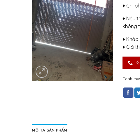
♦ Chi p
♦ Nếu t
không t
♦ Khảo 
♦ Giá t
G
Danh mụ
MÔ TẢ SẢN PHẨM