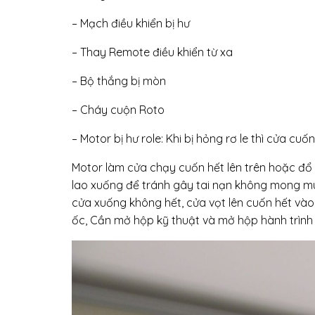
– Mạch điều khiển bị hư
– Thay Remote điều khiển từ xa
– Bộ thắng bị mòn
– Cháy cuộn Roto
– Motor bị hư role: Khi bị hỏng rơ le thì cửa 
Motor làm cửa chạy cuốn hết lên trên hoặc đổ
lao xuống để tránh gây tai nạn không mong m
cửa xuống không hết, cửa vọt lên cuốn hết vào 
ốc, Cần mở hộp kỹ thuật và mở hộp hành trình t