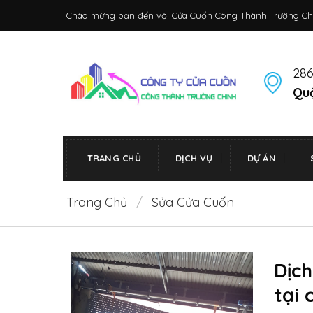
Bỏ
Chào mừng bạn đến với Cửa Cuốn Công Thành Trường Ch
qua
nội
dung
286
Quậ
TRANG CHỦ
DỊCH VỤ
DỰ ÁN
Trang Chủ
/
Sửa Cửa Cuốn
Dịc
tại