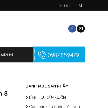
Tìm
kiếm:
0987.859.479
LIÊN HỆ
DANH MỤC SẢN PHẨM
n 8
BÌNH LƯU CỬA CUỐN
Các mẫu cửa Cuốn hiện Nay