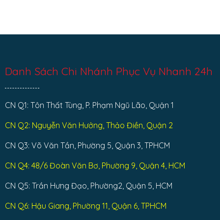
Danh Sách Chi Nhánh Phục Vụ Nhanh 24h
CN Q1: Tôn Thất Tùng, P. Phạm Ngũ Lão, Quận 1
CN Q2: Nguyễn Văn Hưởng, Thảo Điền, Quận 2
CN Q3: Võ Văn Tần, Phường 5, Quận 3, TPHCM
CN Q4: 48/6 Đoàn Văn Bơ, Phường 9, Quận 4, HCM
CN Q5: Trần Hưng Đạo, Phường2, Quận 5, HCM
CN Q6: Hậu Giang, Phường 11, Quận 6, TPHCM