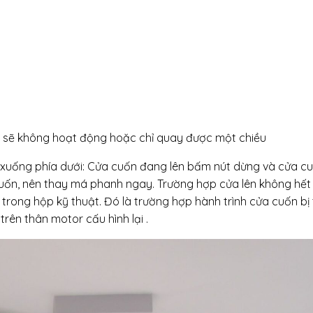
cuốn sẽ không hoạt động hoặc chỉ quay được một chiều
 xuống phía dưới: Cửa cuốn đang lên bấm nút dừng và cửa cu
uốn, nên thay má phanh ngay. Trường hợp cửa lên không hết
trong hộp kỹ thuật. Đó là trường hợp hành trình cửa cuốn bị
rên thân motor cấu hình lại .