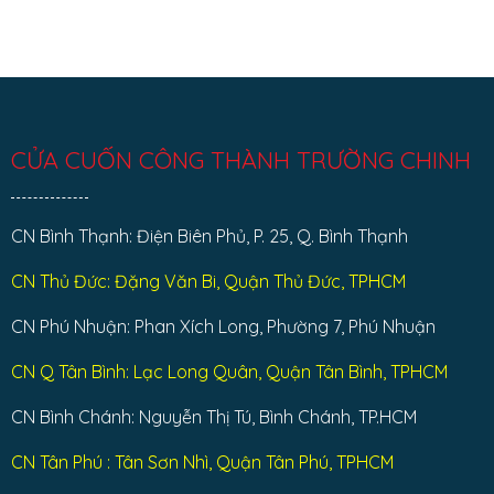
CỬA CUỐN CÔNG THÀNH TRƯỜNG CHINH
CN Bình Thạnh: Điện Biên Phủ, P. 25, Q. Bình Thạnh
CN Thủ Đức: Đặng Văn Bi, Quận Thủ Đức, TPHCM
CN Phú Nhuận: Phan Xích Long, Phường 7, Phú Nhuận
CN Q Tân Bình: Lạc Long Quân, Quận Tân Bình, TPHCM
CN Bình Chánh: Nguyễn Thị Tú, Bình Chánh, TP.HCM
CN Tân Phú : Tân Sơn Nhì, Quận Tân Phú, TPHCM