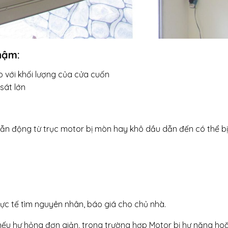
hậm:
p với khối lượng của cửa cuốn
sát lớn
ẫn động từ trục motor bị mòn hay khô dầu dẫn đến có thể bị
hực tế tìm nguyên nhân, báo giá cho chủ nhà.
 nếu hư hỏng đơn giản, trong trường hợp Motor bị hư nặng ho