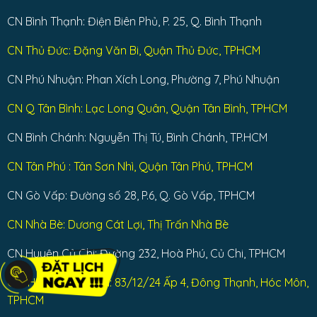
CN Bình Thạnh: Điện Biên Phủ, P. 25, Q. Bình Thạnh
CN Thủ Đức: Đặng Văn Bi, Quận Thủ Đức, TPHCM
CN Phú Nhuận: Phan Xích Long, Phường 7, Phú Nhuận
CN Q Tân Bình: Lạc Long Quân, Quận Tân Bình, TPHCM
CN Bình Chánh: Nguyễn Thị Tú, Bình Chánh, TP.HCM
CN Tân Phú : Tân Sơn Nhì, Quận Tân Phú, TPHCM
CN Gò Vấp: Đường số 28, P.6, Q. Gò Vấp, TPHCM
CN Nhà Bè: Dương Cát Lợi, Thị Trấn Nhà Bè
CN Huyện Củ Chi: Đường 232, Hoà Phú, Củ Chi, TPHCM
CN: Huyện Hóc Môn: 83/12/24 Ấp 4, Đông Thạnh, Hóc Môn,
TPHCM