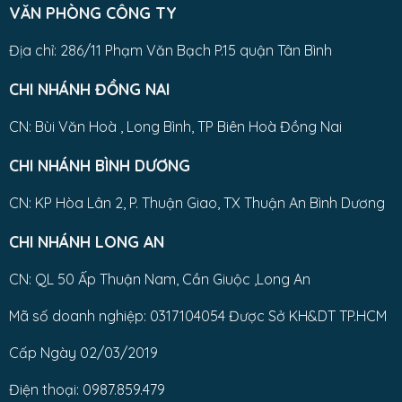
VĂN PHÒNG CÔNG TY
Địa chỉ: 286/11 Phạm Văn Bạch P.15 quận Tân Bình
CHI NHÁNH ĐỒNG NAI
CN: Bùi Văn Hoà , Long Bình, TP Biên Hoà Đồng Nai
CHI NHÁNH BÌNH DƯƠNG
CN: KP Hòa Lân 2, P. Thuận Giao, TX Thuận An Bình Dương
CHI NHÁNH LONG AN
CN: QL 50 Ấp Thuận Nam, Cần Giuộc ,Long An
Mã số doanh nghiệp: 0317104054 Được Sở KH&DT TP.HCM
Cấp Ngày 02/03/2019
Điện thoại: 0987.859.479