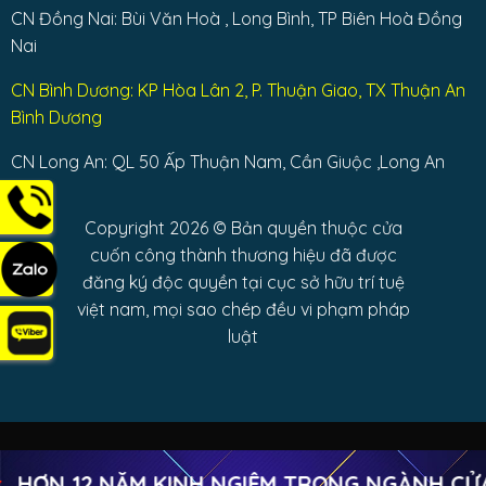
CN Đồng Nai: Bùi Văn Hoà , Long Bình, TP Biên Hoà Đồng
Nai
CN Bình Dương: KP Hòa Lân 2, P. Thuận Giao, TX Thuận An
Bình Dương
CN Long An: QL 50 Ấp Thuận Nam, Cần Giuộc ,Long An
Copyright 2026 © Bản quyền thuộc cửa
cuốn công thành thương hiệu đã được
đăng ký độc quyền tại cục sở hữu trí tuệ
việt nam, mọi sao chép đều vi phạm pháp
luật
HƠN 12 NĂM KINH NGIỆM TRONG NGÀNH CỬA
Copyright 2026 ©
Cửa cuốn Công Thành Trường Chinh