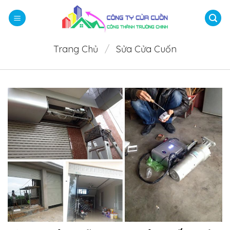
Bỏ
qua
nội
dung
Trang Chủ
/
Sửa Cửa Cuốn