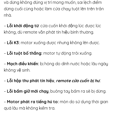
và dừng không đúng vị trí mong muốn, sai lệch điểm
dừng cuối cùng hoặc làm cửa chạy tuột lên trên trần
nhà.
–
Lỗi khởi động từ
: cửa cuốn khởi động lúc được lúc
không, dù remote vẫn phát tín hiệu bình thường.
–
Lỗi K3:
motor xuống được nhưng không lên được.
–
Lỗi tuột bố thắng:
motor tự động trôi xuống.
–
Mạch điều khiển:
bị hỏng do dính nước hoặc lâu ngày
không vệ sinh.
–
Lỗi hộp thu phát tín hiệu
,
remote cửa cuốn bị hư.
–
Lỗi bấm giữ mới chạy
, buông tay bấm ra sẽ bị dừng.
–
Motor phát ra tiếng hú to:
mòn do sử dụng thời gian
quá lâu mà không kiểm tra.