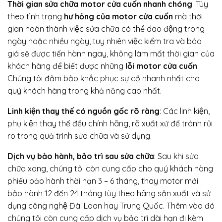
Thời gian sửa chữa motor cửa cuốn nhanh chóng
: Tùy
theo tình trạng
hư hỏng của motor cửa cuốn
mà thời
gian hoàn thành việc sửa chữa có thể dao động trong
ngày hoặc nhiều ngày, tuy nhiên việc kiểm tra và báo
giá sẽ được tiến hành ngay, không làm mất thời gian của
khách hàng để biết được những
lỗi motor cửa cuốn
.
Chúng tôi đảm bảo khắc phục sự cố nhanh nhất cho
quý khách hàng trong khả năng cao nhất.
Linh kiện thay thế có nguồn gốc rõ ràng
: Các linh kiện,
phụ kiện thay thế đều chính hãng, rõ xuất xứ để tránh rủi
ro trong quả trình sửa chữa và sử dụng.
Dịch vụ bảo hành, bảo trì sau sửa chữa
: Sau khi sửa
chữa xong, chúng tôi còn cung cấp cho quý khách hàng
phiếu bảo hành thời hạn 3 – 6 tháng, thay motor mới
bảo hành 12 đến 24 tháng tùy theo hãng sản xuất và sử
dụng công nghệ Đài Loan hay Trung Quốc. Thêm vào đó
chúng tôi còn cung cấp dịch vụ bảo trì dài hạn đi kèm