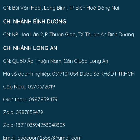
CN: Bùi Văn Hoà , Long Bình, TP Biên Hoà Đồng Nai
CHI NHÁNH BÌNH DƯƠNG
CN: KP Hòa Lân 2, P. Thuận Giao, TX Thuận An Bình Dương
CHI NHÁNH LONG AN
CN: QL 50 Ấp Thuận Nam, Cần Giuộc ,Long An
Mã số doanh nghiệp: 0317104054 Được Sở KH&DT TP.HCM
Cấp Ngày 02/03/2019
Điện thoại: 0987.859.479
Zalo: 0987859479
Zalo: 1821103394253048303
Email: cuacuon123567@gmail.com