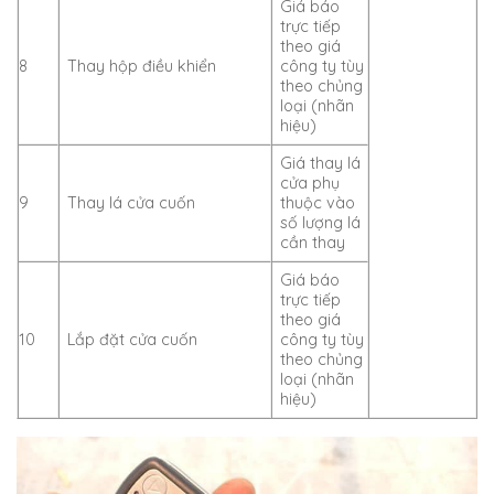
Giá báo
trực tiếp
theo giá
8
Thay hộp điều khiển
công ty tùy
theo chủng
loại (nhãn
hiệu)
Giá thay lá
cửa phụ
9
Thay lá cửa cuốn
thuộc vào
số lượng lá
cần thay
Giá báo
trực tiếp
theo giá
10
Lắp đặt cửa cuốn
công ty tùy
theo chủng
loại (nhãn
hiệu)