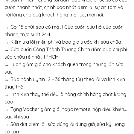
cuốn nhanh nhất, chính xác nhất đem lại sự an tâm và
hài lòng cho quý khách hàng mọi lúc, mọi nơi.
→ Gọi 15 phút sau có mặt ! Cửa cuốn cứu hộ cửa cuốn
nhanh, trực suốt 24H
→ Kiểm tra lỗi miễn phí và báo giá trước khi sửa chữa
→ Cửa cuốn Công Thành Trường Chinh đảm bảo chi phí
sửa chữa rẻ nhất TPHCM
→ Luôn giảm giá cho khách quen trong những lần sửa
sau
→ Bảo hành uy tín 12 – 36 tháng tùy theo lỗi và linh kiện
thay thế
→ Linh kiện thay thế đều là hàng chính hãng chất lượng
cao
→ Tặng Vocher giảm giá, hoặc remote, hộp điều khiển…
sau khi sửa
→ Sửa dứt điểm lỗi, sửa đúng lỗi đúng giá, sửa kỹ lưỡng
có tâm