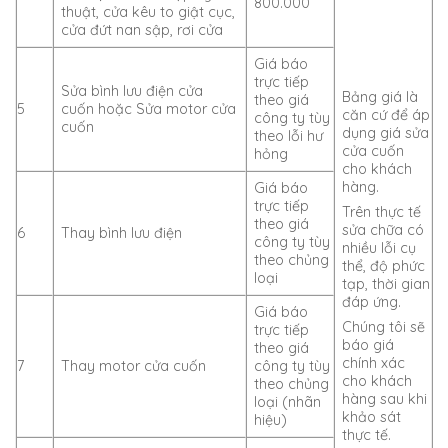
800.000
thuật, cửa kêu to giật cục,
cửa đứt nan sập, rơi cửa
Giá báo
trực tiếp
Sửa bình lưu điện cửa
Bảng giá là
theo giá
5
cuốn hoặc Sửa motor cửa
căn cứ để áp
công ty tùy
cuốn
dụng giá sửa
theo lỗi hư
cửa cuốn
hỏng
cho khách
hàng.
Giá báo
trực tiếp
Trên thực tế
theo giá
sửa chữa có
6
Thay bình lưu điện
công ty tùy
nhiều lỗi cụ
theo chủng
thể, độ phức
loại
tạp, thời gian
đáp ứng.
Giá báo
Chúng tôi sẽ
trực tiếp
báo giá
theo giá
chính xác
7
Thay motor cửa cuốn
công ty tùy
cho khách
theo chủng
hàng sau khi
loại (nhãn
khảo sát
hiệu)
thực tế.