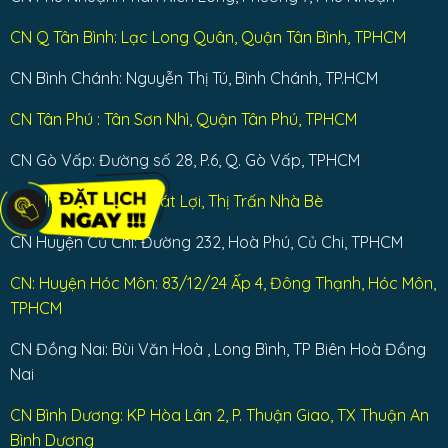
CN Q Tân Bình: Lạc Long Quân, Quận Tân Bình, TPHCM
CN Bình Chánh: Nguyễn Thị Tú, Bình Chánh, TP.HCM
CN Tân Phú : Tân Sơn Nhì, Quận Tân Phú, TPHCM
CN Gò Vấp: Đường số 28, P.6, Q. Gò Vấp, TPHCM
CN Nhà Bè: Dương Cát Lợi, Thị Trấn Nhà Bè
CN Huyện Củ Chi: Đường 232, Hoà Phú, Củ Chi, TPHCM
CN: Huyện Hóc Môn: 83/12/24 Ấp 4, Đông Thạnh, Hóc Môn,
TPHCM
CN Đồng Nai: Bùi Văn Hoà , Long Bình, TP Biên Hoà Đồng
Nai
CN Bình Dương: KP Hòa Lân 2, P. Thuận Giao, TX Thuận An
Bình Dương