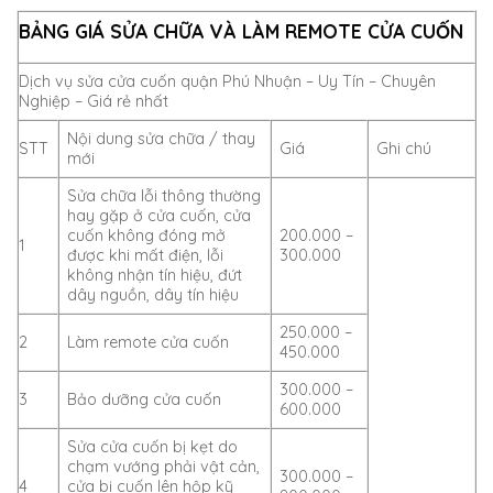
BẢNG GIÁ SỬA CHỮA VÀ LÀM REMOTE CỬA CUỐN
Dịch vụ sửa cửa cuốn quận Phú Nhuận – Uy Tín – Chuyên
Nghiệp – Giá rẻ nhất
Nội dung sửa chữa / thay
STT
Giá
Ghi chú
mới
Sửa chữa lỗi thông thường
hay gặp ở cửa cuốn, cửa
cuốn không đóng mở
200.000 –
1
được khi mất điện, lỗi
300.000
không nhận tín hiệu, đứt
dây nguồn, dây tín hiệu
250.000 –
2
Làm remote cửa cuốn
450.000
300.000 –
3
Bảo dưỡng cửa cuốn
600.000
Sửa cửa cuốn bị kẹt do
chạm vướng phải vật cản,
300.000 –
4
cửa bị cuốn lên hộp kỹ