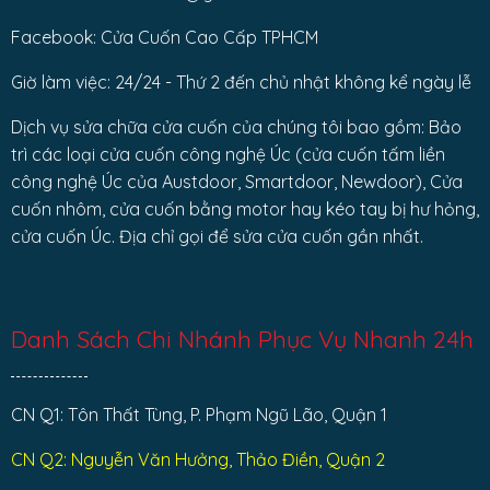
Facebook: Cửa Cuốn Cao Cấp TPHCM
Giờ làm việc: 24/24 - Thứ 2 đến chủ nhật không kể ngày lễ
Dịch vụ sửa chữa cửa cuốn của chúng tôi bao gồm: Bảo
trì các loại cửa cuốn công nghệ Úc (cửa cuốn tấm liền
công nghệ Úc của Austdoor, Smartdoor, Newdoor), Cửa
cuốn nhôm, cửa cuốn bằng motor hay kéo tay bị hư hỏng,
cửa cuốn Úc. Địa chỉ gọi để sửa cửa cuốn gần nhất.
Danh Sách Chi Nhánh Phục Vụ Nhanh 24h
CN Q1: Tôn Thất Tùng, P. Phạm Ngũ Lão, Quận 1
CN Q2: Nguyễn Văn Hưởng, Thảo Điền, Quận 2