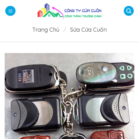
Bỏ
qua
nội
dung
Trang Chủ
/
Sửa Cửa Cuốn