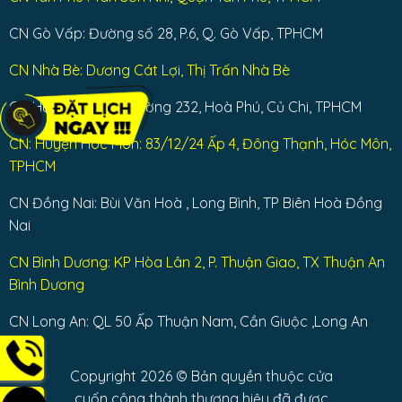
CN Gò Vấp: Đường số 28, P.6, Q. Gò Vấp, TPHCM
CN Nhà Bè: Dương Cát Lợi, Thị Trấn Nhà Bè
CN Huyện Củ Chi: Đường 232, Hoà Phú, Củ Chi, TPHCM
CN: Huyện Hóc Môn: 83/12/24 Ấp 4, Đông Thạnh, Hóc Môn,
TPHCM
CN Đồng Nai: Bùi Văn Hoà , Long Bình, TP Biên Hoà Đồng
Nai
CN Bình Dương: KP Hòa Lân 2, P. Thuận Giao, TX Thuận An
Bình Dương
CN Long An: QL 50 Ấp Thuận Nam, Cần Giuộc ,Long An
Copyright 2026 © Bản quyền thuộc cửa
cuốn công thành thương hiệu đã được