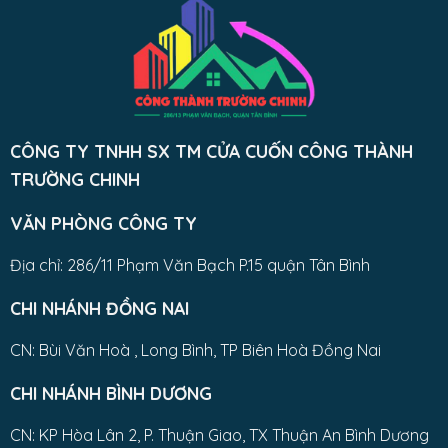
CÔNG TY TNHH SX TM CỬA CUỐN CÔNG THÀNH
TRƯỜNG CHINH
VĂN PHÒNG CÔNG TY
Địa chỉ: 286/11 Phạm Văn Bạch P.15 quận Tân Bình
CHI NHÁNH ĐỒNG NAI
CN: Bùi Văn Hoà , Long Bình, TP Biên Hoà Đồng Nai
CHI NHÁNH BÌNH DƯƠNG
CN: KP Hòa Lân 2, P. Thuận Giao, TX Thuận An Bình Dương