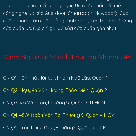
trì các loại cửa cuốn công nghệ Úc (cửa cuốn tấm liền
công nghệ Úc của Austdoor, Smartdoor, Newdoor), Cửa
cuốn nhôm, cửa cuốn bằng motor hay kéo tay bị hư hỏng,
cửa cuốn Úc. Địa chỉ gọi để sửa cửa cuốn gần nhất.
Danh Sách Chi Nhánh Phục Vụ Nhanh 24h
CN Q1: Tôn Thất Tùng, P. Phạm Ngũ Lão, Quận 1
CN Q2: Nguyễn Văn Hưởng, Thảo Điền, Quận 2
CN Q3: Võ Văn Tần, Phường 5, Quận 3, TPHCM
CN Q4: 48/6 Đoàn Văn Bơ, Phường 9, Quận 4, HCM
CN Q5: Trần Hưng Đạo, Phường2, Quận 5, HCM