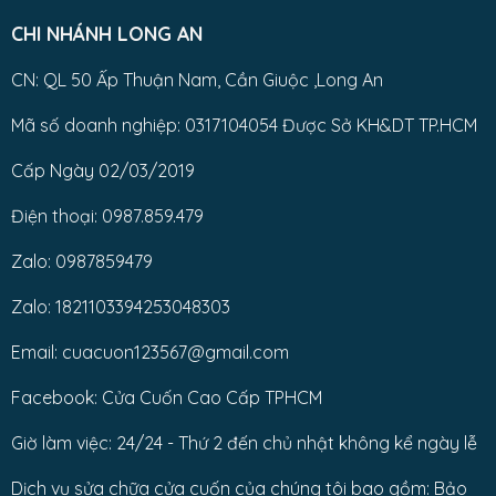
CHI NHÁNH LONG AN
CN: QL 50 Ấp Thuận Nam, Cần Giuộc ,Long An
Mã số doanh nghiệp: 0317104054 Được Sở KH&DT TP.HCM
Cấp Ngày 02/03/2019
Điện thoại: 0987.859.479
Zalo: 0987859479
Zalo: 1821103394253048303
Email: cuacuon123567@gmail.com
Facebook: Cửa Cuốn Cao Cấp TPHCM
Giờ làm việc: 24/24 - Thứ 2 đến chủ nhật không kể ngày lễ
Dịch vụ sửa chữa cửa cuốn của chúng tôi bao gồm: Bảo