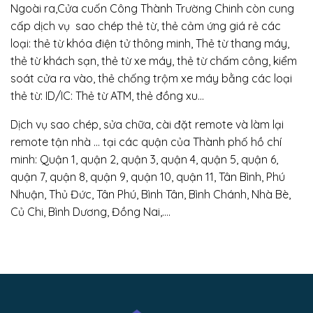
Ngoài ra,Cửa cuốn Công Thành Trường Chinh còn cung
cấp dịch vụ sao chép thẻ từ, thẻ cảm ứng giá rẻ các
loại: thẻ từ khóa điện tử thông minh, Thẻ từ thang máy,
thẻ từ khách sạn, thẻ từ xe máy, thẻ từ chấm công, kiểm
soát cửa ra vào, thẻ chống trộm xe máy bằng các loại
thẻ từ: ID/IC: Thẻ từ ATM, thẻ đồng xu…
Dịch vụ sao chép, sửa chữa, cài đặt remote và làm lại
remote tận nhà … tại các quận của Thành phố hồ chí
minh: Quận 1, quận 2, quận 3, quận 4, quận 5, quận 6,
quận 7, quận 8, quận 9, quận 10, quận 11, Tân Bình, Phú
Nhuận, Thủ Đức, Tân Phú, Bình Tân, Bình Chánh, Nhà Bè,
Củ Chi, Bình Dương, Đồng Nai,….