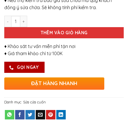
♦ Nếu thợ kiểm tra báo giá sửa chữa mà quý khách
đồng ý sửa chữa. Sẽ không tính phí kiểm tra.
Số lượng
THÊM VÀO GIỎ HÀNG
♦ Khảo sát tư vấn miễn phí tận nơi
♦ Giá tham khảo chỉ từ 100K
GỌI NGAY
ĐẶT HÀNG NHANH
Danh mục:
Sửa cửa cuốn