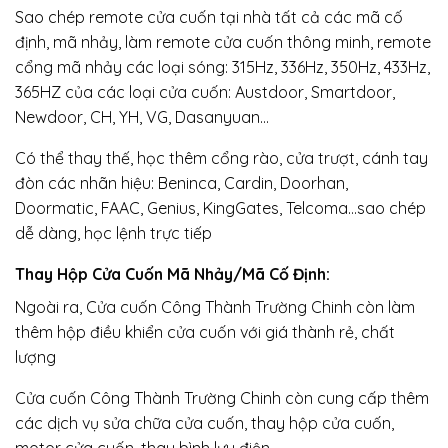
Sao chép remote cửa cuốn tại nhà tất cả các mã cố
định, mã nhảy, làm remote cửa cuốn thông minh, remote
cổng mã nhảy các loại sóng: 315Hz, 336Hz, 350Hz, 433Hz,
365HZ của các loại cửa cuốn: Austdoor, Smartdoor,
Newdoor, CH, YH, VG, Dasanyuan…
Có thể thay thế, học thêm cổng rào, cửa trượt, cánh tay
đòn các nhãn hiệu: Beninca, Cardin, Doorhan,
Doormatic, FAAC, Genius, KingGates, Telcoma…sao chép
dễ dàng, học lệnh trực tiếp
Thay Hộp Cửa Cuốn Mã Nhảy/Mã Cố Định:
Ngoài ra, Cửa cuốn Công Thành Trường Chinh còn làm
thêm hộp điều khiển cửa cuốn với giá thành rẻ, chất
lượng
Cửa cuốn Công Thành Trường Chinh còn cung cấp thêm
các dịch vụ sửa chữa cửa cuốn, thay hộp cửa cuốn,