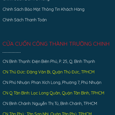
Chính Sách Bảo Mật Thông Tin Khách Hàng
Chính Sách Thanh Toán
CỬA CUỐN CÔNG THÀNH TRƯỜNG CHINH
CN Bình Thạnh: Điện Biên Phủ, P. 25, Q. Bình Thạnh
CN Thủ Đức: Đặng Văn Bi, Quận Thủ Đức, TPHCM
CN Phú Nhuận: Phan Xích Long, Phường 7, Phú Nhuận
CN Q Tân Bình: Lạc Long Quân, Quận Tân Bình, TPHCM
CN Bình Chánh: Nguyễn Thị Tú, Bình Chánh, TP.HCM
CN Tân Phú : Tân Sơn Nhì, Quận Tân Phú, TPHCM