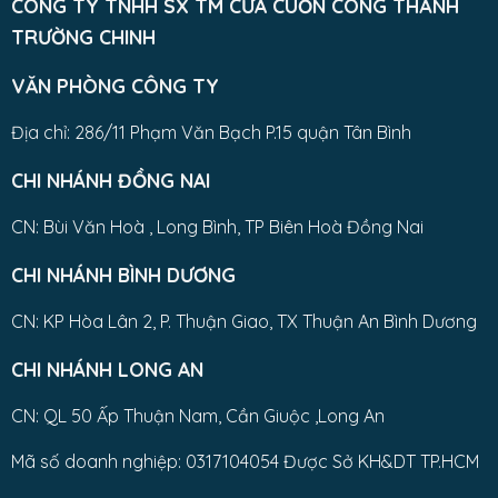
CÔNG TY TNHH SX TM CỬA CUỐN CÔNG THÀNH
TRƯỜNG CHINH
VĂN PHÒNG CÔNG TY
Địa chỉ: 286/11 Phạm Văn Bạch P.15 quận Tân Bình
CHI NHÁNH ĐỒNG NAI
CN: Bùi Văn Hoà , Long Bình, TP Biên Hoà Đồng Nai
CHI NHÁNH BÌNH DƯƠNG
CN: KP Hòa Lân 2, P. Thuận Giao, TX Thuận An Bình Dương
CHI NHÁNH LONG AN
CN: QL 50 Ấp Thuận Nam, Cần Giuộc ,Long An
Mã số doanh nghiệp: 0317104054 Được Sở KH&DT TP.HCM