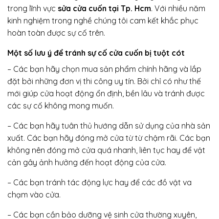
trong lĩnh vực
sửa cửa cuốn tại Tp. Hcm
. Với nhiều năm
kinh nghiệm trong nghề chúng tôi cam kết khắc phục
hoàn toàn được sự cố trên.
Một số lưu ý để tránh sự cố cửa cuốn bị tuột cót
– Các bạn hãy chọn mua sản phẩm chính hãng và lắp
đặt bởi những đơn vị thi công uy tín. Bởi chỉ có như thế
mới giúp cửa hoạt động ổn định, bền lâu và tránh được
các sự cố không mong muốn.
– Các bạn hãy tuân thủ hướng dẫn sử dụng của nhà sản
xuất. Các bạn hãy đóng mở cửa từ từ chậm rãi. Các bạn
không nên đóng mở cửa quá nhanh, liên tục hay để vật
cản gây ảnh hưởng đến hoạt động của cửa.
– Các bạn tránh tác động lực hay để các đồ vật va
chạm vào cửa.
– Các bạn cần bảo dưỡng vệ sinh cửa thường xuyên,