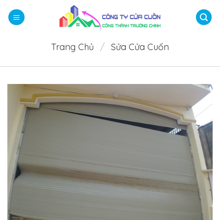
Bỏ
qua
nội
dung
Trang Chủ
/
Sửa Cửa Cuốn