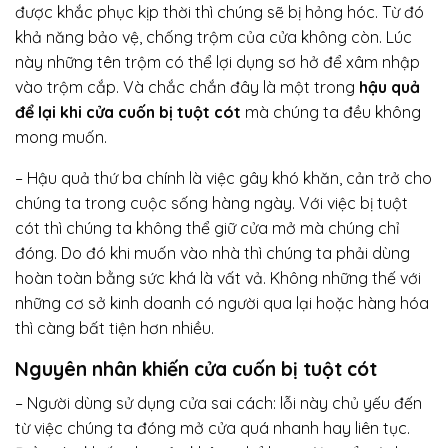
được khắc phục kịp thời thì chúng sẽ bị hỏng hóc. Từ đó
khả năng bảo vệ, chống trộm của cửa không còn. Lúc
này những tên trộm có thể lợi dụng sơ hở để xâm nhập
vào trộm cắp. Và chắc chắn đây là một trong
hậu quả
để lại khi cửa cuốn bị tuột cót
mà chúng ta đều không
mong muốn.
– Hậu quả thứ ba chính là việc gây khó khăn, cản trở cho
chúng ta trong cuộc sống hàng ngày. Với việc bị tuột
cót thì chúng ta không thể giữ cửa mở mà chúng chỉ
đóng. Do đó khi muốn vào nhà thì chúng ta phải dùng
hoàn toàn bằng sức khá là vất vả. Không những thế với
những cơ sở kinh doanh có người qua lại hoặc hàng hóa
thì càng bất tiện hơn nhiều.
Nguyên nhân khiến cửa cuốn bị tuột cót
– Người dùng sử dụng cửa sai cách: lỗi này chủ yếu đến
từ việc chúng ta đóng mở cửa quá nhanh hay liên tục.