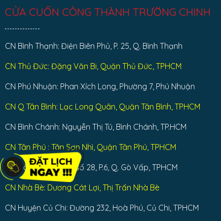
CỬA CUỐN CÔNG THÀNH TRƯỜNG CHINH
CN Bình Thạnh: Điện Biên Phủ, P. 25, Q. Bình Thạnh
CN Thủ Đức: Đặng Văn Bi, Quận Thủ Đức, TPHCM
CN Phú Nhuận: Phan Xích Long, Phường 7, Phú Nhuận
CN Q Tân Bình: Lạc Long Quân, Quận Tân Bình, TPHCM
CN Bình Chánh: Nguyễn Thị Tú, Bình Chánh, TP.HCM
CN Tân Phú : Tân Sơn Nhì, Quận Tân Phú, TPHCM
CN Gò Vấp: Đường số 28, P.6, Q. Gò Vấp, TPHCM
CN Nhà Bè: Dương Cát Lợi, Thị Trấn Nhà Bè
CN Huyện Củ Chi: Đường 232, Hoà Phú, Củ Chi, TPHCM