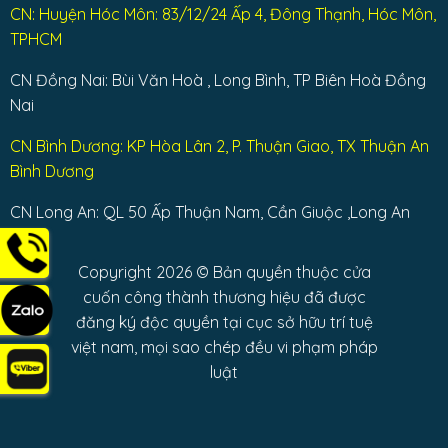
CN: Huyện Hóc Môn: 83/12/24 Ấp 4, Đông Thạnh, Hóc Môn,
TPHCM
CN Đồng Nai: Bùi Văn Hoà , Long Bình, TP Biên Hoà Đồng
Nai
CN Bình Dương: KP Hòa Lân 2, P. Thuận Giao, TX Thuận An
Bình Dương
CN Long An: QL 50 Ấp Thuận Nam, Cần Giuộc ,Long An
Copyright 2026 © Bản quyền thuộc cửa
cuốn công thành thương hiệu đã được
đăng ký độc quyền tại cục sở hữu trí tuệ
việt nam, mọi sao chép đều vi phạm pháp
luật