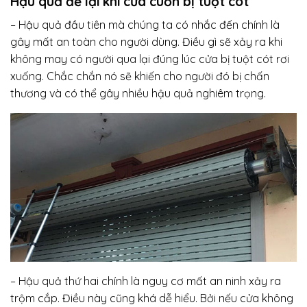
Hậu quả để lại khi cửa cuốn bị tuột cót
– Hậu quả đầu tiên mà chúng ta có nhắc đến chính là
gây mất an toàn cho người dùng. Điều gì sẽ xảy ra khi
không may có người qua lại đúng lúc cửa bị tuột cót rơi
xuống. Chắc chắn nó sẽ khiến cho người đó bị chấn
thương và có thể gây nhiều hậu quả nghiêm trọng.
– Hậu quả thứ hai chính là nguy cơ mất an ninh xảy ra
trộm cắp. Điều này cũng khá dễ hiểu. Bởi nếu cửa không