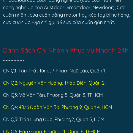
trì các loại cửa cuốn công nghệ Úc (cửa cuốn tấm liền
công nghệ Úc của Austdoor, Smartdoor, Newdoor), Cửa
cuốn nhôm, cửa cuốn bằng motor hay kéo tay bị hư hỏng,
cửa cuốn Úc. Địa chỉ gọi để sửa cửa cuốn gần nhất.
Danh Sách Chi Nhánh Phục Vụ Nhanh 24h
CN Q1: Tôn Thất Tùng, P. Phạm Ngũ Lão, Quận 1
CN Q2: Nguyễn Văn Hưởng, Thảo Điền, Quận 2
CN Q3: Võ Văn Tần, Phường 5, Quận 3, TPHCM
CN Q4: 48/6 Đoàn Văn Bơ, Phường 9, Quận 4, HCM
CN Q5: Trần Hưng Đạo, Phường2, Quận 5, HCM
CN Q6: Hậu Giang, Phường 11, Quận 6, TPHCM