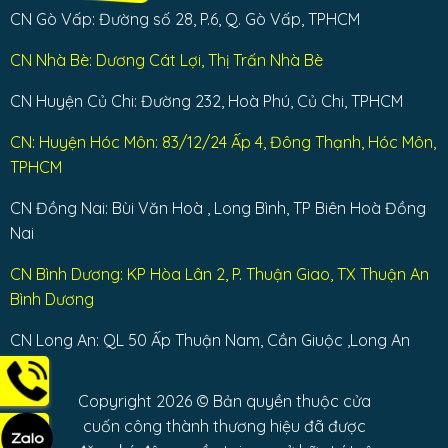
CN Gò Vấp: Đường số 28, P.6, Q. Gò Vấp, TPHCM
CN Nhà Bè: Dương Cát Lợi, Thị Trấn Nhà Bè
CN Huyện Củ Chi: Đường 232, Hoà Phú, Củ Chi, TPHCM
CN: Huyện Hóc Môn: 83/12/24 Ấp 4, Đông Thạnh, Hóc Môn,
TPHCM
CN Đồng Nai: Bùi Văn Hoà , Long Bình, TP Biên Hoà Đồng
Nai
CN Bình Dương: KP Hòa Lân 2, P. Thuận Giao, TX Thuận An
Bình Dương
CN Long An: QL 50 Ấp Thuận Nam, Cần Giuộc ,Long An
Copyright 2026 © Bản quyền thuộc cửa
cuốn công thành thương hiệu đã được