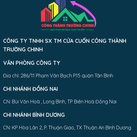
CÔNG TY TNHH SX TM CỬA CUỐN CÔNG THÀNH
TRƯỜNG CHINH
VĂN PHÒNG CÔNG TY
Địa chỉ: 286/11 Phạm Văn Bạch P.15 quận Tân Bình
CHI NHÁNH ĐỒNG NAI
CN: Bùi Văn Hoà , Long Bình, TP Biên Hoà Đồng Nai
CHI NHÁNH BÌNH DƯƠNG
CN: KP Hòa Lân 2, P. Thuận Giao, TX Thuận An Bình Dương