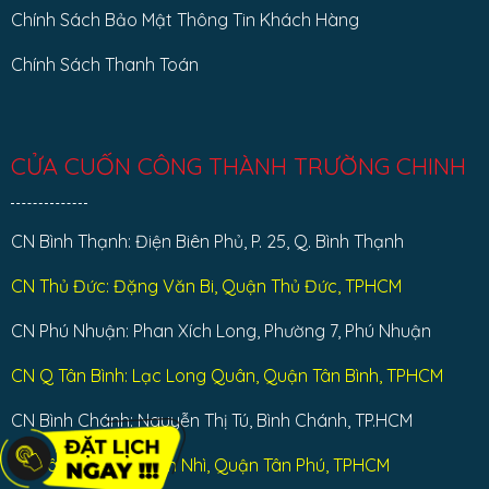
Chính Sách Bảo Mật Thông Tin Khách Hàng
Chính Sách Thanh Toán
CỬA CUỐN CÔNG THÀNH TRƯỜNG CHINH
CN Bình Thạnh: Điện Biên Phủ, P. 25, Q. Bình Thạnh
CN Thủ Đức: Đặng Văn Bi, Quận Thủ Đức, TPHCM
CN Phú Nhuận: Phan Xích Long, Phường 7, Phú Nhuận
CN Q Tân Bình: Lạc Long Quân, Quận Tân Bình, TPHCM
CN Bình Chánh: Nguyễn Thị Tú, Bình Chánh, TP.HCM
CN Tân Phú : Tân Sơn Nhì, Quận Tân Phú, TPHCM