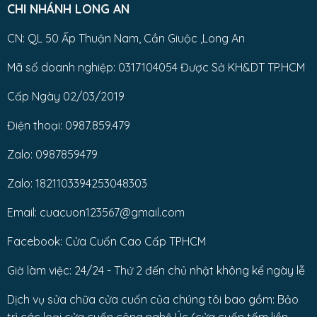
CHI NHÁNH LONG AN
CN: QL 50 Ấp Thuận Nam, Cần Giuộc ,Long An
Mã số doanh nghiệp: 0317104054 Được Sở KH&DT TP.HCM
Cấp Ngày 02/03/2019
Điện thoại: 0987.859.479
Zalo: 0987859479
Zalo: 1821103394253048303
Email: cuacuon123567@gmail.com
Facebook: Cửa Cuốn Cao Cấp TPHCM
Giờ làm việc: 24/24 - Thứ 2 đến chủ nhật không kể ngày lễ
Dịch vụ sửa chữa cửa cuốn của chúng tôi bao gồm: Bảo