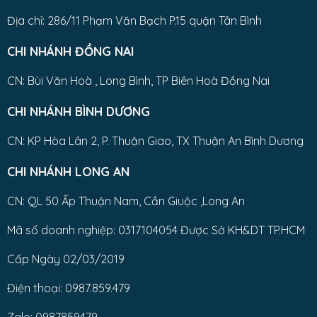
Địa chỉ: 286/11 Phạm Văn Bạch P.15 quận Tân Bình
CHI NHÁNH ĐỒNG NAI
CN: Bùi Văn Hoà , Long Bình, TP Biên Hoà Đồng Nai
CHI NHÁNH BÌNH DƯƠNG
CN: KP Hòa Lân 2, P. Thuận Giao, TX Thuận An Bình Dương
CHI NHÁNH LONG AN
CN: QL 50 Ấp Thuận Nam, Cần Giuộc ,Long An
Mã số doanh nghiệp: 0317104054 Được Sở KH&DT TP.HCM
Cấp Ngày 02/03/2019
Điện thoại: 0987.859.479
Zalo: 0987859479