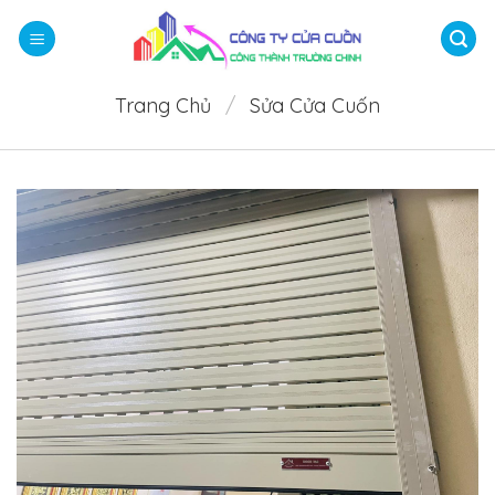
Bỏ
qua
nội
dung
Trang Chủ
/
Sửa Cửa Cuốn