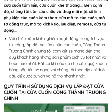
cửa cuốn tấm liền, cửa cuốn khe thoáng,… Bên cạnh
đó, chúng tôi còn sửa chữa và thay mới một số linh
phụ kiện cửa cuốn kèm theo: sửa mô tơ cửa cuốn, mô
tơ đồng trục, mô tơ xích kéo, lưu điện, remote, cửa tự
động,…
Với nhiều năm kinh nghiệm hoạt động trong lĩnh vực
thi công, lắp đặt và sửa chữa cửa cuốn, Công Thành
Trường Chinh chúng tôi cam kết sẽ mang đến cho
quý khách hàng những sản phẩm dịch vụ tốt nhất và
hoàn hảo nhất. Bất cứ khi nào có nhu cầu, quý khách
hàng hãy liên hệ ngay với chúng tôi theo địa chỉ dưới
đây để được tư vấn và hỗ trợ nhanh nhất:
QUY TRÌNH SỬ DỤNG DỊCH VỤ LẮP ĐẶT CỬA
CUỐN TẠI CỬA CUỐN CÔNG THÀNH TRƯỜNG
CHINH