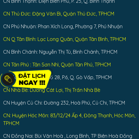
CN Bình Thạnh: Điện Biên Phủ, P. 25, Q. Bình Thạnh
CN Thủ Đức: Đặng Văn Bi, Quận Thủ Đức, TPHCM
CN Phú Nhuận: Phan Xích Long, Phường 7, Phú Nhuận
CN Q Tân Bình: Lạc Long Quân, Quận Tân Bình, TPHCM
CN Bình Chánh: Nguyễn Thị Tú, Bình Chánh, TP.HCM
CN Tân Phú : Tân Sơn Nhì, Quận Tân Phú, TPHCM
CN Gò Vấp: Đường số 28, P.6, Q. Gò Vấp, TPHCM
CN Nhà Bè: Dương Cát Lợi, Thị Trấn Nhà Bè
CN Huyện Củ Chi: Đường 232, Hoà Phú, Củ Chi, TPHCM
CN: Huyện Hóc Môn: 83/12/24 Ấp 4, Đông Thạnh, Hóc Môn,
TPHCM
CN Đồng Nai: Bùi Văn Hoà , Long Bình, TP Biên Hoà Đồng