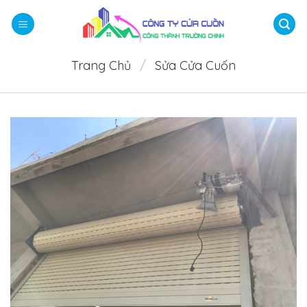
Bỏ
qua
nội
dung
Trang Chủ
/
Sửa Cửa Cuốn