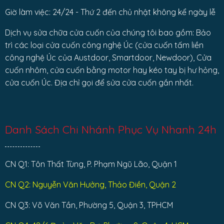
Giờ làm việc: 24/24 - Thứ 2 đến chủ nhật không kể ngày lễ
Dịch vụ sửa chữa cửa cuốn của chúng tôi bao gồm: Bảo
trì các loại cửa cuốn công nghệ Úc (cửa cuốn tấm liền
công nghệ Úc của Austdoor, Smartdoor, Newdoor), Cửa
cuốn nhôm, cửa cuốn bằng motor hay kéo tay bị hư hỏng,
cửa cuốn Úc. Địa chỉ gọi để sửa cửa cuốn gần nhất.
Danh Sách Chi Nhánh Phục Vụ Nhanh 24h
CN Q1: Tôn Thất Tùng, P. Phạm Ngũ Lão, Quận 1
CN Q2: Nguyễn Văn Hưởng, Thảo Điền, Quận 2
CN Q3: Võ Văn Tần, Phường 5, Quận 3, TPHCM