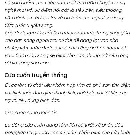
Là sản phẩm cửa cuốn sản xuất trên dây chuyền công
nghệ mới với ưu điểm nổi bật là siêu bền, siêu thoáng,
vận hành êm ái trơn tru và an toàn cho người sử dụng.
Cửa cuốn xuyên sáng.
Cửa được làm từ chất liệu polycarbonate trong suốt giúp
cho ánh sáng ngoài trời có thể dễ dàng lọt vào nhà
nhưng vẫn ngăn được bụi và các tiếng ồn bên ngoài lọt
vào. Các ô lấy sáng sẽ giúp cho căn phòng trở nên rộng
rãi và sáng sủa hơn.
Cửa cuốn truyền thống
Được làm từ chất liệu nhôm hợp kim có phủ sơn tĩnh điện
với hình thức đơn giản thanh lịch, phù hợp với túi tiền của
người tiêu dùng bình dân.
Cửa cuốn công nghệ Úc
Là dòng cửa cuốn dạng tấm liền có thiết kế phần dây
polyglide và gioong cao su giảm chấn giúp cho cửa khởi