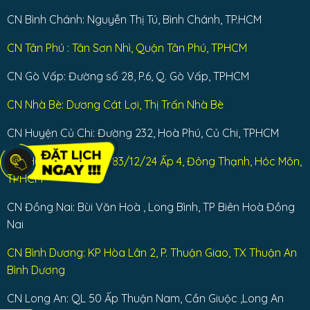
CN Bình Chánh: Nguyễn Thị Tú, Bình Chánh, TP.HCM
CN Tân Phú : Tân Sơn Nhì, Quận Tân Phú, TPHCM
CN Gò Vấp: Đường số 28, P.6, Q. Gò Vấp, TPHCM
CN Nhà Bè: Dương Cát Lợi, Thị Trấn Nhà Bè
CN Huyện Củ Chi: Đường 232, Hoà Phú, Củ Chi, TPHCM
CN: Huyện Hóc Môn: 83/12/24 Ấp 4, Đông Thạnh, Hóc Môn,
TPHCM
CN Đồng Nai: Bùi Văn Hoà , Long Bình, TP Biên Hoà Đồng
Nai
CN Bình Dương: KP Hòa Lân 2, P. Thuận Giao, TX Thuận An
Bình Dương
CN Long An: QL 50 Ấp Thuận Nam, Cần Giuộc ,Long An