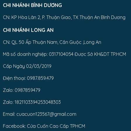
CHI NHÁNH BÌNH DƯƠNG
CN: KP Hòa Lân 2, P. Thuận Giao, TX Thuận An Bình Dương
CHI NHÁNH LONG AN
CN: QL 50 Ấp Thuận Nam, Cần Giuộc ,Long An
Mã số doanh nghiệp: 0317104054 Được Sở KH&DT TP.HCM
Cấp Ngày 02/03/2019
Điện thoại: 0987.859.479
Zalo: 0987859479
Zalo: 1821103394253048303
Email: cuacuon123567@gmail.com
Facebook: Cửa Cuốn Cao Cấp TPHCM