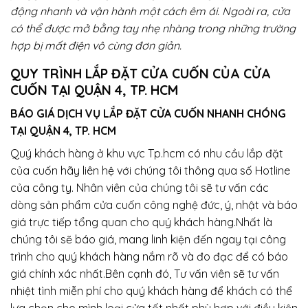
động nhanh và vận hành một cách êm ái. Ngoài ra, cửa
có thể được mở bằng tay nhẹ nhàng trong những trường
hợp bị mất điện vô cùng đơn giản.
QUY TRÌNH LẮP ĐẶT CỬA CUỐN CỦA CỬA
CUỐN TẠI QUẬN 4, TP. HCM
BÁO GIÁ DỊCH VỤ LẮP ĐẶT CỬA CUỐN NHANH CHÓNG
TẠI
QUẬN 4, TP. HCM
Quý khách hàng ở khu vực Tp.hcm có nhu cầu lắp đặt
của cuốn hãy liên hệ với chúng tôi thông qua số Hotline
của công ty. Nhân viên của chúng tôi sẽ tư vấn các
dòng sản phẩm cửa cuốn công nghệ đức, ý, nhật và báo
giá trực tiếp tổng quan cho quý khách hàng.Nhất là
chúng tôi sẽ báo giá, mang linh kiện đến ngay tại công
trình cho quý khách hàng nắm rõ và đo đạc để có báo
giá chính xác nhất.Bên cạnh đó, Tư vấn viên sẽ tư vấn
nhiệt tình miễn phí cho quý khách hàng để khách có thể
lựa chọn cho mình loại cửa tốt nhất phù hợp với điều kiện