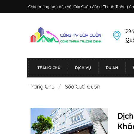
Bỏ
Chào mừng bạn đến với Cửa Cuốn Công Thành Trường Ch
qua
nội
dung
286
Quậ
TRANG CHỦ
DỊCH VỤ
DỰ ÁN
Trang Chủ
/
Sửa Cửa Cuốn
Dịc
Khả