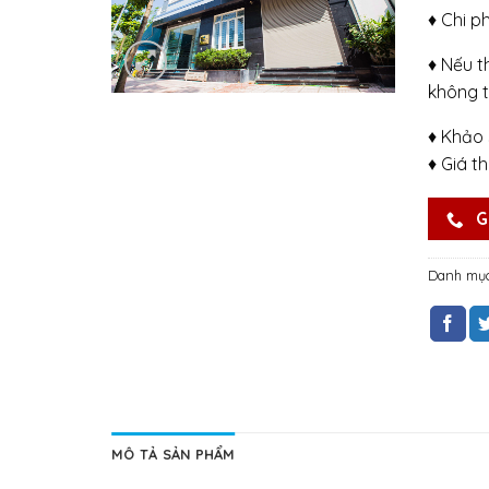
♦ Chi p
♦ Nếu t
không t
♦ Khảo 
♦ Giá t
G
Danh mụ
MÔ TẢ SẢN PHẨM