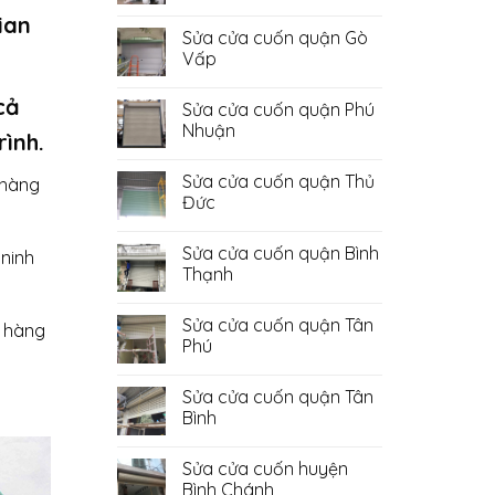
Không
ian
có
Sửa cửa cuốn quận Gò
bình
luận
Vấp
ở
Sửa
Không
Cửa
có
cả
Sửa cửa cuốn quận Phú
Cuốn
bình
Quận
luận
Nhuận
rình.
Bình
ở
Tân
Sửa
Không
cửa
có
Sửa cửa cuốn quận Thủ
cuốn
 hàng
bình
quận
luận
Đức
Gò
ở
Vấp
Sửa
Không
cửa
có
Sửa cửa cuốn quận Bình
cuốn
bình
ninh
quận
luận
Thạnh
Phú
ở
Nhuận
Sửa
Không
cửa
có
Sửa cửa cuốn quận Tân
cuốn
bình
n hàng
quận
luận
Phú
Thủ
ở
Đức
Sửa
Không
cửa
có
Sửa cửa cuốn quận Tân
cuốn
bình
quận
luận
Bình
Bình
ở
Thạnh
Sửa
Không
cửa
có
Sửa cửa cuốn huyện
cuốn
bình
quận
luận
Bình Chánh