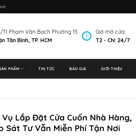
inh
/11 Phạm Văn Bạch Phường 15
Giờ mở cửa:
n Tân Bình, TP. HCM
T2 - CN: 24/7
SẢN PHẨM
TIN TỨC
BÁO GIÁ
GIỚI THIỆU
h Vụ Lắp Đặt Cửa Cuốn Nhà Hàng,
o Sát Tư Vẫn Miễn Phí Tận Nơi