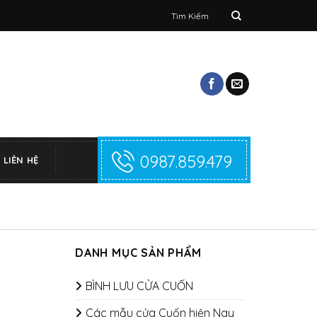
Tìm
kiếm:
0987.859.479
LIÊN HỆ
DANH MỤC SẢN PHẨM
BÌNH LƯU CỬA CUỐN
Các mẫu cửa Cuốn hiện Nay