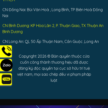
CN Đồng Nai: Bùi Văn Hoà , Long Bình, TP Biên Hoà Đồng
Nai
CN Bình Dương: KP Hòa Lân 2, P. Thuận Giao, TX Thuận An
Bình Dương
CN Long An: QL 50 Ấp Thuận Nam, Cần Giuộc ,Long An
Copyright 2026 © Bản quyền thuộc cửa
cuốn công thành thương hiệu đã được
đăng ký độc quyền tại cục sở hữu trí tuệ
việt nam, mọi sao chép đều vi phạm pháp
luật