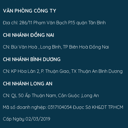
VĂN PHÒNG CÔNG TY
Địa chỉ: 286/11 Phạm Văn Bạch P.15 quận Tân Bình
CHI NHÁNH ĐỒNG NAI
CN: Bùi Văn Hoà , Long Bình, TP Biên Hoà Đồng Nai
CHI NHÁNH BÌNH DƯƠNG
CN: KP Hòa Lân 2, P. Thuận Giao, TX Thuận An Bình Dương
CHI NHÁNH LONG AN
CN: QL 50 Ấp Thuận Nam, Cần Giuộc ,Long An
Mã số doanh nghiệp: 0317104054 Được Sở KH&DT TP.HCM
Cấp Ngày 02/03/2019