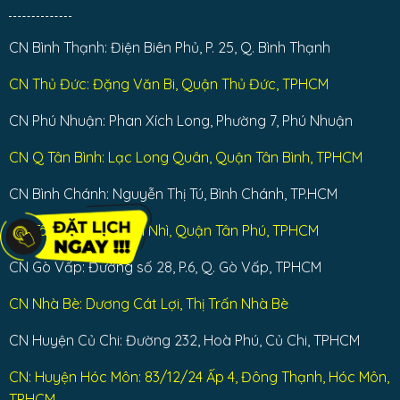
CN Bình Thạnh: Điện Biên Phủ, P. 25, Q. Bình Thạnh
CN Thủ Đức: Đặng Văn Bi, Quận Thủ Đức, TPHCM
CN Phú Nhuận: Phan Xích Long, Phường 7, Phú Nhuận
CN Q Tân Bình: Lạc Long Quân, Quận Tân Bình, TPHCM
CN Bình Chánh: Nguyễn Thị Tú, Bình Chánh, TP.HCM
CN Tân Phú : Tân Sơn Nhì, Quận Tân Phú, TPHCM
CN Gò Vấp: Đường số 28, P.6, Q. Gò Vấp, TPHCM
CN Nhà Bè: Dương Cát Lợi, Thị Trấn Nhà Bè
CN Huyện Củ Chi: Đường 232, Hoà Phú, Củ Chi, TPHCM
CN: Huyện Hóc Môn: 83/12/24 Ấp 4, Đông Thạnh, Hóc Môn,
TPHCM