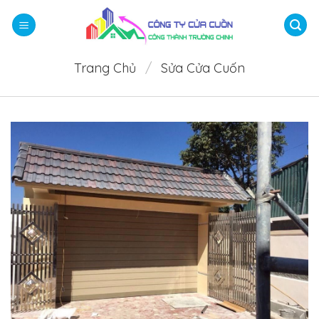
Bỏ
qua
nội
dung
Trang Chủ
/
Sửa Cửa Cuốn