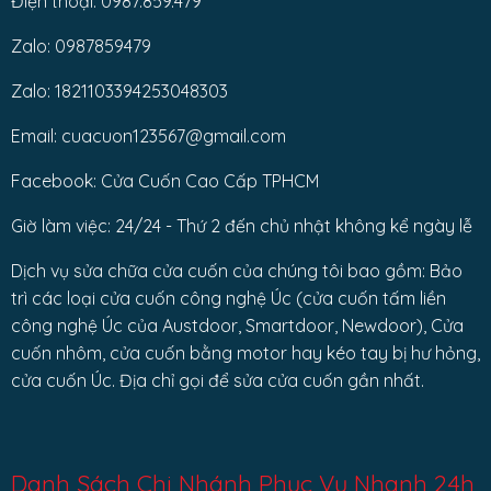
Điện thoại: 0987.859.479
Zalo: 0987859479
Zalo: 1821103394253048303
Email: cuacuon123567@gmail.com
Facebook: Cửa Cuốn Cao Cấp TPHCM
Giờ làm việc: 24/24 - Thứ 2 đến chủ nhật không kể ngày lễ
Dịch vụ sửa chữa cửa cuốn của chúng tôi bao gồm: Bảo
trì các loại cửa cuốn công nghệ Úc (cửa cuốn tấm liền
công nghệ Úc của Austdoor, Smartdoor, Newdoor), Cửa
cuốn nhôm, cửa cuốn bằng motor hay kéo tay bị hư hỏng,
cửa cuốn Úc. Địa chỉ gọi để sửa cửa cuốn gần nhất.
Danh Sách Chi Nhánh Phục Vụ Nhanh 24h