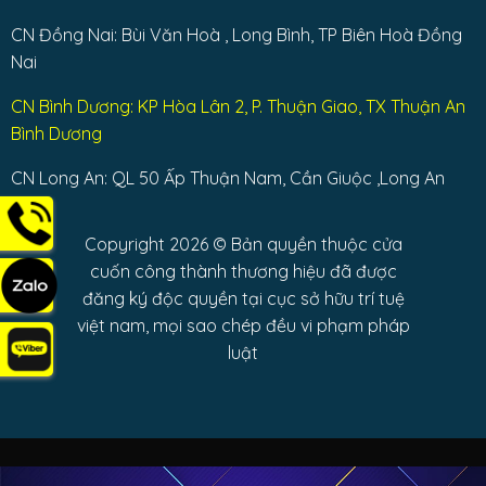
CN Đồng Nai: Bùi Văn Hoà , Long Bình, TP Biên Hoà Đồng
Nai
CN Bình Dương: KP Hòa Lân 2, P. Thuận Giao, TX Thuận An
Bình Dương
CN Long An: QL 50 Ấp Thuận Nam, Cần Giuộc ,Long An
Copyright 2026 © Bản quyền thuộc cửa
cuốn công thành thương hiệu đã được
đăng ký độc quyền tại cục sở hữu trí tuệ
việt nam, mọi sao chép đều vi phạm pháp
luật