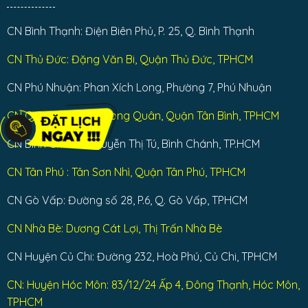
CN Bình Thạnh: Điện Biên Phủ, P. 25, Q. Bình Thạnh
CN Thủ Đức: Đặng Văn Bi, Quận Thủ Đức, TPHCM
CN Phú Nhuận: Phan Xích Long, Phường 7, Phú Nhuận
CN Q Tân Bình: Lạc Long Quân, Quận Tân Bình, TPHCM
CN Bình Chánh: Nguyễn Thị Tú, Bình Chánh, TP.HCM
CN Tân Phú : Tân Sơn Nhì, Quận Tân Phú, TPHCM
CN Gò Vấp: Đường số 28, P.6, Q. Gò Vấp, TPHCM
CN Nhà Bè: Dương Cát Lợi, Thị Trấn Nhà Bè
CN Huyện Củ Chi: Đường 232, Hoà Phú, Củ Chi, TPHCM
CN: Huyện Hóc Môn: 83/12/24 Ấp 4, Đông Thạnh, Hóc Môn,
TPHCM