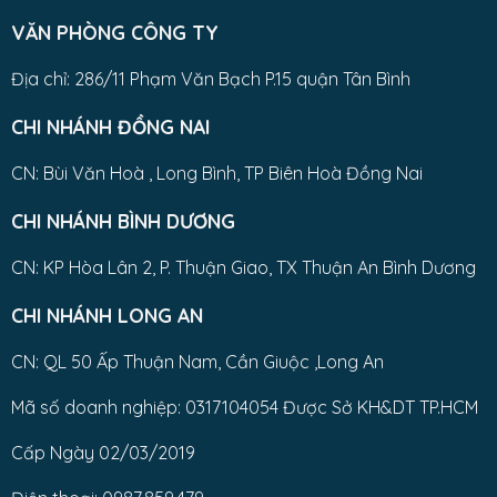
VĂN PHÒNG CÔNG TY
Địa chỉ: 286/11 Phạm Văn Bạch P.15 quận Tân Bình
CHI NHÁNH ĐỒNG NAI
CN: Bùi Văn Hoà , Long Bình, TP Biên Hoà Đồng Nai
CHI NHÁNH BÌNH DƯƠNG
CN: KP Hòa Lân 2, P. Thuận Giao, TX Thuận An Bình Dương
CHI NHÁNH LONG AN
CN: QL 50 Ấp Thuận Nam, Cần Giuộc ,Long An
Mã số doanh nghiệp: 0317104054 Được Sở KH&DT TP.HCM
Cấp Ngày 02/03/2019