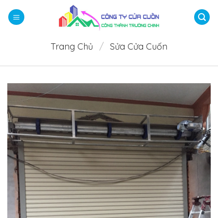
Bỏ
qua
nội
dung
Trang Chủ
/
Sửa Cửa Cuốn