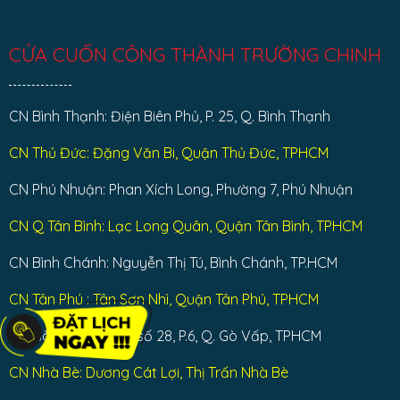
CỬA CUỐN CÔNG THÀNH TRƯỜNG CHINH
CN Bình Thạnh: Điện Biên Phủ, P. 25, Q. Bình Thạnh
CN Thủ Đức: Đặng Văn Bi, Quận Thủ Đức, TPHCM
CN Phú Nhuận: Phan Xích Long, Phường 7, Phú Nhuận
CN Q Tân Bình: Lạc Long Quân, Quận Tân Bình, TPHCM
CN Bình Chánh: Nguyễn Thị Tú, Bình Chánh, TP.HCM
CN Tân Phú : Tân Sơn Nhì, Quận Tân Phú, TPHCM
CN Gò Vấp: Đường số 28, P.6, Q. Gò Vấp, TPHCM
CN Nhà Bè: Dương Cát Lợi, Thị Trấn Nhà Bè