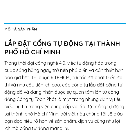
MÔ TẢ SẢN PHẨM
LẮP ĐẶT CỔNG TỰ ĐỘNG TẠI THÀNH
PHỐ HỒ CHÍ MINH
Trong thời đại công nghệ 4.0, việc tự động hóa trong
cuộc sống hằng ngày trở nên phổ biến và cần thiết hơn
bao giờ hết. Tại quận 6 TP.HCM, nơi tốc độ phát triển đô
thị và nhu cầu tiện ích cao, các công ty lắp đặt cổng tự
động đã và đang nhận được sự quan tâm lớn từ cộng
đồng.Công ty Toàn Phát là một trong những đơn vị tiêu
biểu, uy tín trong việc cung cấp và lắp đặt cổng tự động
tại thành phố Hồ chí Minh, bài viết này chúng tôi sẽ giúp
bạn đọc hiểu rõ hơn về sản phẩm, dịch vụ cũng như lợi
ích mà cổng tự động mang lại.