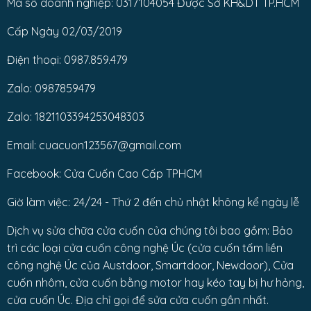
Mã số doanh nghiệp: 0317104054 Được Sở KH&DT TP.HCM
Cấp Ngày 02/03/2019
Điện thoại: 0987.859.479
Zalo: 0987859479
Zalo: 1821103394253048303
Email: cuacuon123567@gmail.com
Facebook: Cửa Cuốn Cao Cấp TPHCM
Giờ làm việc: 24/24 - Thứ 2 đến chủ nhật không kể ngày lễ
Dịch vụ sửa chữa cửa cuốn của chúng tôi bao gồm: Bảo
trì các loại cửa cuốn công nghệ Úc (cửa cuốn tấm liền
công nghệ Úc của Austdoor, Smartdoor, Newdoor), Cửa
cuốn nhôm, cửa cuốn bằng motor hay kéo tay bị hư hỏng,
cửa cuốn Úc. Địa chỉ gọi để sửa cửa cuốn gần nhất.