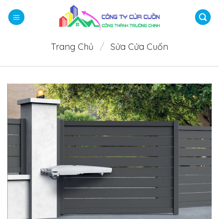
Bỏ
qua
nội
dung
Trang Chủ
/
Sửa Cửa Cuốn