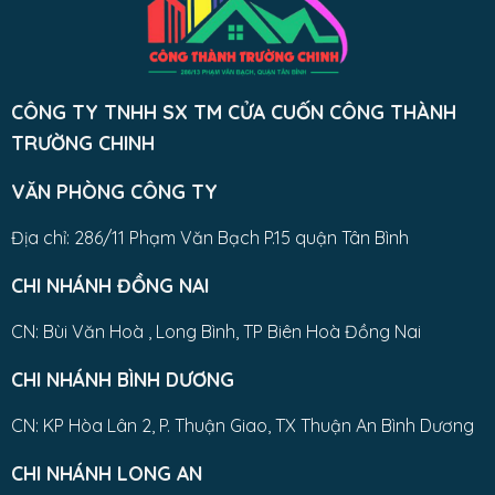
CÔNG TY TNHH SX TM CỬA CUỐN CÔNG THÀNH
TRƯỜNG CHINH
VĂN PHÒNG CÔNG TY
Địa chỉ: 286/11 Phạm Văn Bạch P.15 quận Tân Bình
CHI NHÁNH ĐỒNG NAI
CN: Bùi Văn Hoà , Long Bình, TP Biên Hoà Đồng Nai
CHI NHÁNH BÌNH DƯƠNG
CN: KP Hòa Lân 2, P. Thuận Giao, TX Thuận An Bình Dương
CHI NHÁNH LONG AN