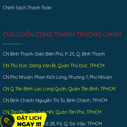
Chính Sách Thanh Toán
CỬA CUỐN CÔNG THÀNH TRƯỜNG CHINH
CN Bình Thạnh: Điện Biên Phủ, P. 25, Q. Bình Thạnh
CN Thủ Đức: Đặng Văn Bi, Quận Thủ Đức, TPHCM
CN Phú Nhuận: Phan Xích Long, Phường 7, Phú Nhuận
CN Q Tân Bình: Lạc Long Quân, Quận Tân Bình, TPHCM
CN Bình Chánh: Nguyễn Thị Tú, Bình Chánh, TP.HCM
CN Tân Phú : Tân Sơn Nhì, Quận Tân Phú, TPHCM
CN Gò Vấp: Đường số 28, P.6, Q. Gò Vấp, TPHCM