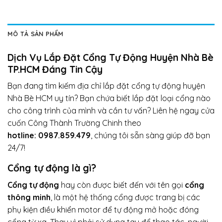
MÔ TẢ SẢN PHẨM
Dịch Vụ Lắp Đặt Cổng Tự Động Huyện Nhà Bè
TP.HCM Đáng Tin Cậy
Bạn đang tìm kiếm địa chỉ lắp đặt cổng tự động huyện
Nhà Bè HCM uy tín? Bạn chứa biết lắp đặt loại cổng nào
cho công trình của mình và cần tư vấn? Liên hệ ngay cửa
cuốn Công Thành Trường Chinh theo
hotline:
0987.859.479
, chúng tôi sẵn sàng giúp đỡ bạn
24/7!
Cổng tự động là gì?
Cổng tự động
hay còn được biết đến với tên gọi
cổng
thông minh
, là một hệ thống cổng được trang bị các
phụ kiện điều khiển motor để tự động mở hoặc đóng
cổng từ xa. Thay vì phải sử dụng tay để thao tác, người