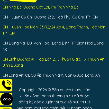
CN Nhà Bè: Dương Cát Lợi, Thị Trấn Nhà Bè
CN Huyện Củ Chi: Đường 232, Hoà Phú, Củ Chi, TPHCM
CN: Huyện Hóc Môn: 83/12/24 Ấp 4, Đông Thạnh, Hóc Môn,
TPHCM
CN Đồng Nai: Bùi Văn Hoà , Long Bình, TP Biên Hoà Đồng
Nai
CN Bình Dương: KP Hòa Lân 2, P. Thuận Giao, TX Thuận An
Bình Dương
CN Long An: QL 50 Ấp Thuận Nam, Cần Giuộc ,Long An
Copyright 2026 © Bản quyền thuộc cửa
cuốn công thành thương hiệu đã được
đăng ký độc quyền tại cục sở hữu trí tuệ
việt nam, mọi sao chép đều vi phạm pháp