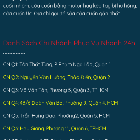
cuốn nhôm, cửa cuốn bằng motor hay kéo tay bị hư hỏng,
cửa cuốn Úc. Địa chỉ gọi để sửa cửa cuốn gần nhất.
Danh Sách Chi Nhánh Phục Vụ Nhanh 24h
CN Q1: Tôn Thất Tùng, P. Phạm Ngũ Lão, Quận 1
CN Q2: Nguyễn Văn Hưởng, Thảo Điền, Quận 2
CN Q3: Võ Văn Tần, Phường 5, Quận 3, TPHCM
CN Q4: 48/6 Đoàn Văn Bơ, Phường 9, Quận 4, HCM
CN Q5: Trần Hưng Đạo, Phường2, Quận 5, HCM
CN Q6: Hậu Giang, Phường 11, Quận 6, TPHCM