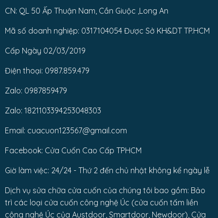
CN: QL 50 Ấp Thuận Nam, Cần Giuộc ,Long An
Mã số doanh nghiệp: 0317104054 Được Sở KH&DT TP.HCM
Cấp Ngày 02/03/2019
Điện thoại: 0987.859.479
Zalo: 0987859479
Zalo: 1821103394253048303
Email: cuacuon123567@gmail.com
Facebook: Cửa Cuốn Cao Cấp TPHCM
Giờ làm việc: 24/24 - Thứ 2 đến chủ nhật không kể ngày lễ
Dịch vụ sửa chữa cửa cuốn của chúng tôi bao gồm: Bảo
trì các loại cửa cuốn công nghệ Úc (cửa cuốn tấm liền
công nghệ Úc của Austdoor, Smartdoor, Newdoor), Cửa