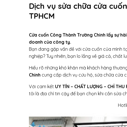
Dịch vụ sửa chữa cửa cuốn
TPHCM
Cửa cuốn Công Thành Trường Chinh lấy sự hài
doanh của công ty.
Bạn đang gặp vấn đề với cửa cuốn của mình tạ
nghiệp? Tuy nhiên, bạn lo lắng về giá cả, chất 
Hiểu rõ những khó khăn mà khách hàng thường
Chinh
cung cấp dịch vụ cứu hộ, sửa chữa cửa cu
Với cam kết
UY TÍN – CHẤT LƯỢNG – CHỈ THU
tôi là địa chỉ tin cậy để bạn chọn khi cần sửa 
Hotl