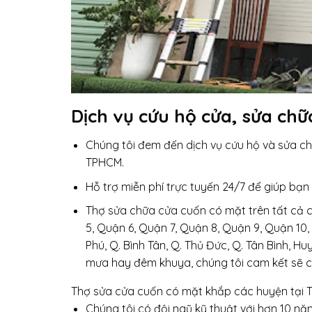
Dịch vụ cứu hộ cửa, sửa chữ
Chúng tôi đem đến dịch vụ cứu hộ và sửa ch
TPHCM.
Hỗ trợ miễn phí trực tuyến 24/7 để giúp bạ
Thợ sửa chữa cửa cuốn có mặt trên tất cả c
5, Quận 6, Quận 7, Quận 8, Quận 9, Quận 10,
Phú, Q. Bình Tân, Q. Thủ Đức, Q. Tân Bình, Hu
mưa hay đêm khuya, chúng tôi cam kết sẽ c
Thợ sửa cửa cuốn có mặt khắp các huyện tại 
Chúng tôi có đội ngũ kỹ thuật với hơn 10 n