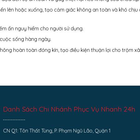
yển lên hoặc xuống, tạo cảm giác không an toàn và khó chịu
iềm ẩn nguy hiểm cho người sử dụng.
 cuộc sống hàng ngày.
không hoàn toàn đóng kín, tạo điều kiện thuận lợi cho trộm x
Danh Sách Chi Nhánh Phục Vụ Nhanh 24h
CN Q1: Tôn Thất Tùng, P. Phạm Ngũ Lão, Quận 1