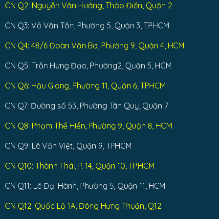
CN Q2: Nguyễn Văn Hưởng, Thảo Điền, Quận 2
CN Q3: Võ Văn Tần, Phường 5, Quận 3, TPHCM
CN Q4: 48/6 Đoàn Văn Bơ, Phường 9, Quận 4, HCM
CN Q5: Trần Hưng Đạo, Phường2, Quận 5, HCM
CN Q6: Hậu Giang, Phường 11, Quận 6, TPHCM
CN Q7: Đường số 53, Phường Tân Quy, Quận 7
CN Q8: Phạm Thế Hiển, Phường 9, Quận 8, HCM
CN Q9: Lê Văn Việt, Quận 9, TPHCM
CN Q10: Thành Thái, P. 14, Quận 10, TP.HCM
CN Q11: Lê Đại Hành, Phường 5, Quận 11, HCM
CN Q12: Quốc Lộ 1A, Đông Hưng Thuận, Q12