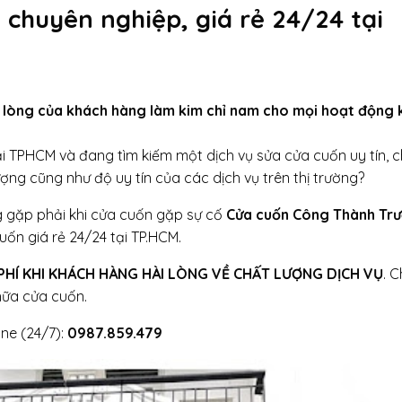
 chuyên nghiệp, giá rẻ 24/24 tại
 lòng của khách hàng làm kim chỉ nam cho mọi hoạt động 
i TPHCM và đang tìm kiếm một dịch vụ sửa cửa cuốn uy tín, 
lượng cũng như độ uy tín của các dịch vụ trên thị trường?
 gặp phải khi cửa cuốn gặp sự cố
Cửa cuốn Công Thành Tr
ốn giá rẻ 24/24 tại TP.HCM.
 PHÍ KHI KHÁCH HÀNG HÀI LÒNG VỀ CHẤT LƯỢNG DỊCH VỤ
. 
chữa cửa cuốn.
ine (24/7):
0987.859.479