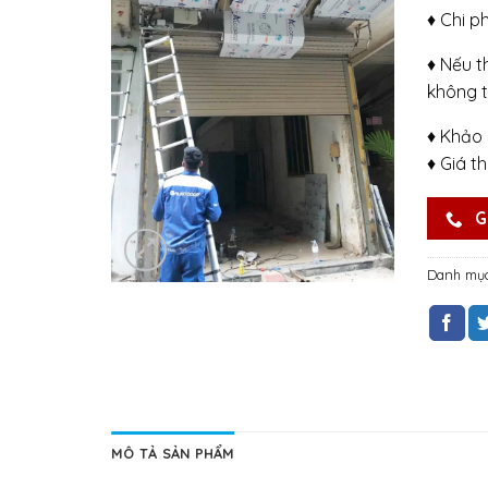
♦ Chi p
♦ Nếu t
không t
♦ Khảo 
♦ Giá t
G
Danh mụ
MÔ TẢ SẢN PHẨM