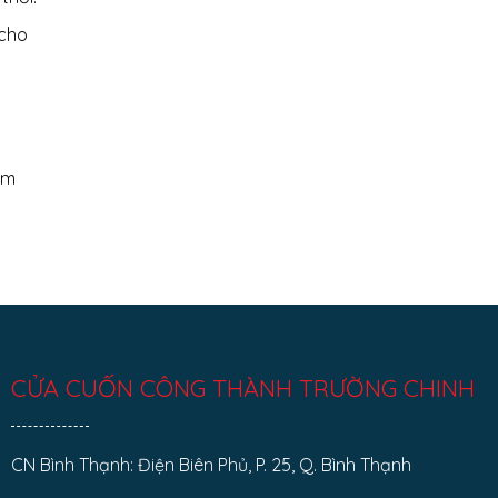
 cho
âm
CỬA CUỐN CÔNG THÀNH TRƯỜNG CHINH
CN Bình Thạnh: Điện Biên Phủ, P. 25, Q. Bình Thạnh