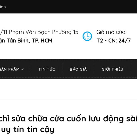
inh
/11 Phạm Văn Bạch Phường 15
Giờ mở cửa:
n Tân Bình, TP. HCM
T2 - CN: 24/7
SẢN PHẨM
TIN TỨC
BÁO GIÁ
GIỚI THIỆU
chỉ sửa chữa cửa cuốn lưu động sà
uy tín tin cậy