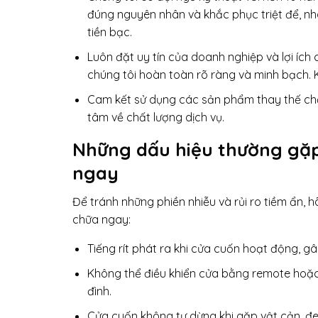
đúng nguyên nhân và khắc phục triệt để, nha
tiền bạc.
Luôn đặt uy tín của doanh nghiệp và lợi íc
chúng tôi hoàn toàn rõ ràng và minh bạch. 
Cam kết sử dụng các sản phẩm thay thế chấ
tâm về chất lượng dịch vụ.
Những dấu hiệu thường gặp
ngay
Để tránh những phiền nhiễu và rủi ro tiềm ẩn,
chữa ngay:
Tiếng rít phát ra khi cửa cuốn hoạt động, g
Không thể điều khiển cửa bằng remote hoặc
đình.
Cửa cuốn không tự dừng khi gặp vật cản, đe 