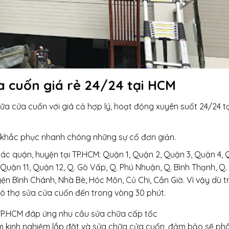
a cuốn giá rẻ 24/24 tại HCM
ữa cửa cuốn với giá cả hợp lý, hoạt động xuyên suốt 24/24 tạ
n khắc phục nhanh chóng những sự cố đơn giản.
ác quận, huyện tại TP.HCM: Quận 1, Quận 2, Quận 3, Quận 4,
 Quận 11, Quận 12, Q. Gò Vấp, Q. Phú Nhuận, Q. Bình Thạnh, Q.
yện Bình Chánh, Nhà Bè, Hóc Môn, Củ Chi, Cần Giờ. Vì vậy dù tr
ó thợ sửa cửa cuốn đến trong vòng 30 phút.
TP.HCM đáp ứng nhu cầu sửa chữa cấp tốc
ăm kinh nghiệm lắp đặt và sửa chữa cửa cuốn, đảm bảo sẽ phâ