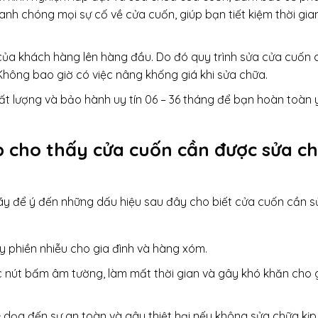
nh chóng mọi sự cố về cửa cuốn, giúp bạn tiết kiệm thời gia
h của khách hàng lên hàng đầu. Do đó quy trình sửa cửa cuốn 
Không bao giờ có việc nâng khống giá khi sửa chữa.
t lượng và bảo hành uy tín 06 – 36 tháng để bạn hoàn toàn 
 cho thấy cửa cuốn cần được sửa c
 hãy để ý đến những dấu hiệu sau đây cho biết cửa cuốn cần s
ây phiền nhiễu cho gia đình và hàng xóm.
 nút bấm âm tường, làm mất thời gian và gây khó khăn cho 
dọa đến sự an toàn và gây thiệt hại nếu không sửa chữa kịp 