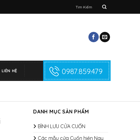
Tìm
kiếm:
0987.859.479
LIÊN HỆ
DANH MỤC SẢN PHẨM
i
BÌNH LƯU CỬA CUỐN
Các mẫu cửa Cuốn hiện Nay