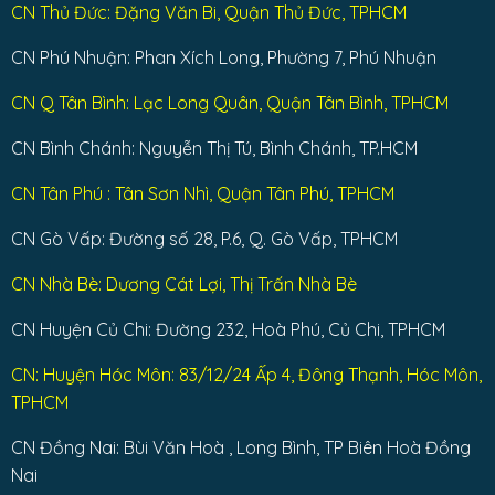
CN Thủ Đức: Đặng Văn Bi, Quận Thủ Đức, TPHCM
CN Phú Nhuận: Phan Xích Long, Phường 7, Phú Nhuận
CN Q Tân Bình: Lạc Long Quân, Quận Tân Bình, TPHCM
CN Bình Chánh: Nguyễn Thị Tú, Bình Chánh, TP.HCM
CN Tân Phú : Tân Sơn Nhì, Quận Tân Phú, TPHCM
CN Gò Vấp: Đường số 28, P.6, Q. Gò Vấp, TPHCM
CN Nhà Bè: Dương Cát Lợi, Thị Trấn Nhà Bè
CN Huyện Củ Chi: Đường 232, Hoà Phú, Củ Chi, TPHCM
CN: Huyện Hóc Môn: 83/12/24 Ấp 4, Đông Thạnh, Hóc Môn,
TPHCM
CN Đồng Nai: Bùi Văn Hoà , Long Bình, TP Biên Hoà Đồng
Nai