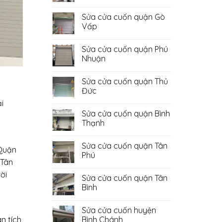
Không
có
Sửa cửa cuốn quận Gò
bình
luận
Vấp
ở
Sửa
Không
Cửa
có
Sửa cửa cuốn quận Phú
Cuốn
bình
Quận
luận
Nhuận
Bình
ở
Tân
Sửa
Không
cửa
có
Sửa cửa cuốn quận Thủ
cuốn
bình
quận
luận
Đức
Gò
ở
Vấp
Sửa
Không
i
cửa
có
Sửa cửa cuốn quận Bình
cuốn
bình
quận
luận
Thạnh
Phú
ở
Nhuận
Sửa
Không
cửa
có
Sửa cửa cuốn quận Tân
cuốn
bình
 Quận
quận
luận
Phú
Thủ
ở
 Tân
Đức
Sửa
Không
cửa
có
ời
Sửa cửa cuốn quận Tân
cuốn
bình
quận
luận
Bình
Bình
ở
Thạnh
Sửa
Không
cửa
có
Sửa cửa cuốn huyện
cuốn
bình
quận
luận
Bình Chánh
n tích