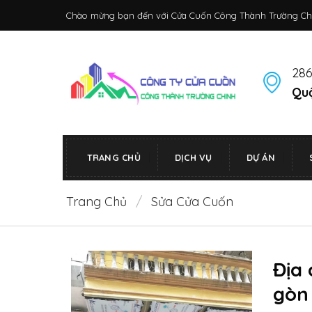
Bỏ
Chào mừng bạn đến với Cửa Cuốn Công Thành Trường Ch
qua
nội
dung
286
Quậ
TRANG CHỦ
DỊCH VỤ
DỰ ÁN
Trang Chủ
/
Sửa Cửa Cuốn
Địa 
gòn 