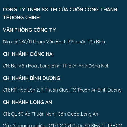
CÔNG TY TNHH SX TM CỬA CUỐN CÔNG THÀNH
TRƯỜNG CHINH
VĂN PHÒNG CÔNG TY
Địa chỉ: 286/11 Phạm Văn Bạch P.15 quận Tân Bình
CHI NHÁNH ĐỒNG NAI
CN: Bùi Văn Hoà , Long Bình, TP Biên Hoà Đồng Nai
CHI NHÁNH BÌNH DƯƠNG
CN: KP Hòa Lân 2, P. Thuận Giao, TX Thuận An Bình Dương
CHI NHÁNH LONG AN
CN: QL 50 Ấp Thuận Nam, Cần Giuộc ,Long An
Mã số doanh nghiệp: 0317104054 Được Sở KH&DT TP.HCM