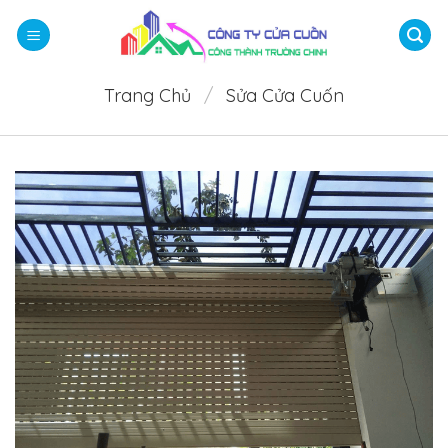
Bỏ
qua
nội
dung
Trang Chủ
/
Sửa Cửa Cuốn