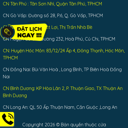
CN Tân Phú : Tân Sơn Nhì, Quận Tân Phú, TPHCM
CN Gò Vấp: Đường số 28, P.6, Q. Gò Vấp, TPHCM
CN Nhà Bè: Dương Cát Lợi, Thị Trấn Nhà Bè
CN Huyện Củ Chi: Đường 232, Hoà Phú, Củ Chi, TPHCM
CN: Huyện Hóc Môn: 83/12/24 Ấp 4, Đông Thạnh, Hóc Môn,
TPHCM
CN Đồng Nai: Bùi Văn Hoà , Long Bình, TP Biên Hoà Đồng
Nai
CN Bình Dương: KP Hòa Lân 2, P. Thuận Giao, TX Thuận An
Bình Dương
CN Long An: QL 50 Ấp Thuận Nam, Cần Giuộc ,Long An
Copyright 2026 © Bản quyền thuộc cửa