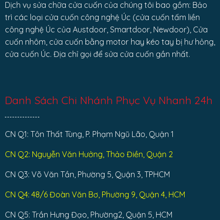
Dịch vụ sửa chữa cửa cuốn của chúng tôi bao gồm: Bảo
trì các loại cửa cuốn công nghệ Úc (cửa cuốn tấm liền
công nghệ Úc của Austdoor, Smartdoor, Newdoor), Cửa
cuốn nhôm, cửa cuốn bằng motor hay kéo tay bị hư hỏng,
cửa cuốn Úc. Địa chỉ gọi để sửa cửa cuốn gần nhất.
Danh Sách Chi Nhánh Phục Vụ Nhanh 24h
CN Q1: Tôn Thất Tùng, P. Phạm Ngũ Lão, Quận 1
CN Q2: Nguyễn Văn Hưởng, Thảo Điền, Quận 2
CN Q3: Võ Văn Tần, Phường 5, Quận 3, TPHCM
CN Q4: 48/6 Đoàn Văn Bơ, Phường 9, Quận 4, HCM
CN Q5: Trần Hưng Đạo, Phường2, Quận 5, HCM