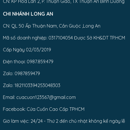
CN: KP Hòa Lân 2, P. Thuận Giao, TX Thuận An Bình Dương
CHI NHÁNH LONG AN
CN: QL 50 Ấp Thuận Nam, Cần Giuộc ,Long An
Mã số doanh nghiệp: 0317104054 Được Sở KH&DT TP.HCM
Cấp Ngày 02/03/2019
Điện thoại: 0987.859.479
Zalo: 0987859479
Zalo: 1821103394253048303
Email: cuacuon123567@gmail.com
Facebook: Cửa Cuốn Cao Cấp TPHCM
Giờ làm việc: 24/24 - Thứ 2 đến chủ nhật không kể ngày lễ