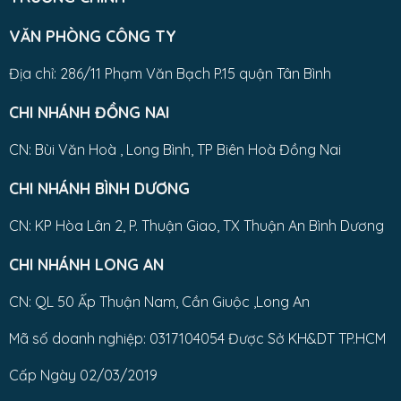
VĂN PHÒNG CÔNG TY
Địa chỉ: 286/11 Phạm Văn Bạch P.15 quận Tân Bình
CHI NHÁNH ĐỒNG NAI
CN: Bùi Văn Hoà , Long Bình, TP Biên Hoà Đồng Nai
CHI NHÁNH BÌNH DƯƠNG
CN: KP Hòa Lân 2, P. Thuận Giao, TX Thuận An Bình Dương
CHI NHÁNH LONG AN
CN: QL 50 Ấp Thuận Nam, Cần Giuộc ,Long An
Mã số doanh nghiệp: 0317104054 Được Sở KH&DT TP.HCM
Cấp Ngày 02/03/2019