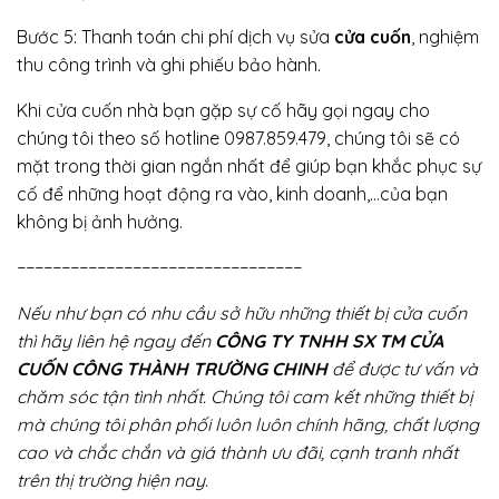
Bước 5: Thanh toán chi phí dịch vụ sửa
cửa cuốn
, nghiệm
thu công trình và ghi phiếu bảo hành.
Khi cửa cuốn nhà bạn gặp sự cố hãy gọi ngay cho
chúng tôi theo số hotline 0987.859.479, chúng tôi sẽ có
mặt trong thời gian ngắn nhất để giúp bạn khắc phục sự
cố để những hoạt động ra vào, kinh doanh,…của bạn
không bị ảnh hưởng.
−−−−−−−−−−−−−−−−−−−−−−−−−−−−−−−−
Nếu như bạn có nhu cầu sở hữu những thiết bị cửa cuốn
thì hãy liên hệ ngay đến
CÔNG TY TNHH SX TM CỬA
CUỐN CÔNG THÀNH TRƯỜNG CHINH
để được tư vấn và
chăm sóc tận tình nhất. Chúng tôi cam kết những thiết bị
mà chúng tôi phân phối luôn luôn chính hãng, chất lượng
cao và chắc chắn và giá thành ưu đãi, cạnh tranh nhất
trên thị trường hiện nay.