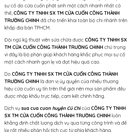
sự cố do cửa cuốn phát sinh một cách nhanh nhất có
thể,
CÔNG TY TNHH SX TM CỬA CUỐN CÔNG THÀNH
TRƯỜNG CHINH
đã cho triển khai toàn bộ chi nhánh trên
khắp địa bàn TPHCM.
Đội ngũ kỹ thuật viên sửa chữa được
CÔNG TY TNHH SX
TM CỬA CUỐN CÔNG THÀNH TRƯỜNG CHINH
chú trọng
vì đây là bộ phận giúp khách hàng khắc phục mọi sự cố
một cách nhanh gọn lẹ và đạt hiệu quả cao.
Do
CÔNG TY TNHH SX TM CỬA CUỐN CÔNG THÀNH
TRƯỜNG CHINH
là đơn vị ủy quyền của nhiều thương
hiệu cửa cuốn uy tín trên thế giới nên mọi sản phẩm đều
được nhập khẩu trực tiếp, cam kết chính hãng.
Dịch vụ
sua cua cuon
huyện Củ Chi
của
CÔNG TY TNHH
SX TM CỬA CUỐN CÔNG THÀNH TRƯỜNG CHINH
luôn
khẳng định chất lượng dịch vụ qua từng công trình và để
lại rất nhiều phản hồi tích cực từ phía khách hàng.