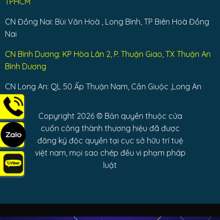
TPHCM
CN Đồng Nai: Bùi Văn Hoà , Long Bình, TP Biên Hoà Đồng
Nai
CN Bình Dương: KP Hòa Lân 2, P. Thuận Giao, TX Thuận An
Bình Dương
CN Long An: QL 50 Ấp Thuận Nam, Cần Giuộc ,Long An
Copyright 2026 © Bản quyền thuộc cửa
cuốn công thành thương hiệu đã được
đăng ký độc quyền tại cục sở hữu trí tuệ
việt nam, mọi sao chép đều vi phạm pháp
luật