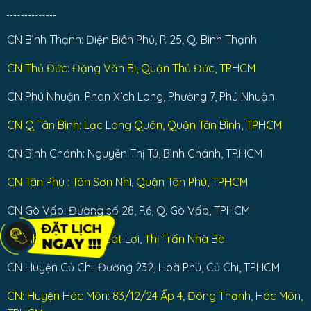
CN Bình Thạnh: Điện Biên Phủ, P. 25, Q. Bình Thạnh
CN Thủ Đức: Đặng Văn Bi, Quận Thủ Đức, TPHCM
CN Phú Nhuận: Phan Xích Long, Phường 7, Phú Nhuận
CN Q Tân Bình: Lạc Long Quân, Quận Tân Bình, TPHCM
CN Bình Chánh: Nguyễn Thị Tú, Bình Chánh, TP.HCM
CN Tân Phú : Tân Sơn Nhì, Quận Tân Phú, TPHCM
CN Gò Vấp: Đường số 28, P.6, Q. Gò Vấp, TPHCM
CN Nhà Bè: Dương Cát Lợi, Thị Trấn Nhà Bè
CN Huyện Củ Chi: Đường 232, Hoà Phú, Củ Chi, TPHCM
CN: Huyện Hóc Môn: 83/12/24 Ấp 4, Đông Thạnh, Hóc Môn,