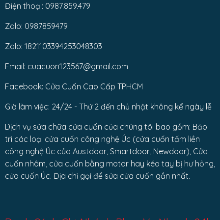
Điện thoại: 0987.859.479
Zalo: 0987859479
Zalo: 1821103394253048303
Email: cuacuon123567@gmail.com
Facebook: Cửa Cuốn Cao Cấp TPHCM
Giờ làm việc: 24/24 - Thứ 2 đến chủ nhật không kể ngày lễ
Dịch vụ sửa chữa cửa cuốn của chúng tôi bao gồm: Bảo
trì các loại cửa cuốn công nghệ Úc (cửa cuốn tấm liền
công nghệ Úc của Austdoor, Smartdoor, Newdoor), Cửa
cuốn nhôm, cửa cuốn bằng motor hay kéo tay bị hư hỏng,
cửa cuốn Úc. Địa chỉ gọi để sửa cửa cuốn gần nhất.