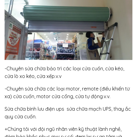
-Chuyên sửa chữa bảo trì các loại cửa cuốn, cửa kéo,
cửa lò xo kéo, cửa xếp.v.v
-Chuyên sửa chữa các loại motor, remote (điều khiển từ
xa) cửa cuốn, motor cửa cổng, cửa tự động.v.v.
Sửa chữa bình lưu điện ups sửa chữa mạch UPS, thay ắc
quy cửa cuốn.
+Chúng tôi với đội ngũ nhân viên kỹ thuật lành nghề,
đảm bảo khắc phục mọi sự cố; đem lại sự an tâm và