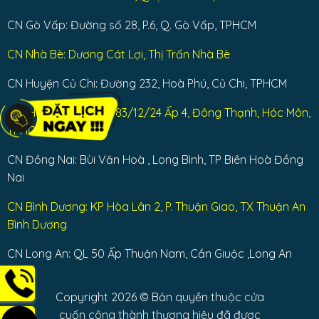
CN Gò Vấp: Đường số 28, P.6, Q. Gò Vấp, TPHCM
CN Nhà Bè: Dương Cát Lợi, Thị Trấn Nhà Bè
CN Huyện Củ Chi: Đường 232, Hoà Phú, Củ Chi, TPHCM
CN: Huyện Hóc Môn: 83/12/24 Ấp 4, Đông Thạnh, Hóc Môn,
TPHCM
CN Đồng Nai: Bùi Văn Hoà , Long Bình, TP Biên Hoà Đồng
Nai
CN Bình Dương: KP Hòa Lân 2, P. Thuận Giao, TX Thuận An
Bình Dương
CN Long An: QL 50 Ấp Thuận Nam, Cần Giuộc ,Long An
Copyright 2026 © Bản quyền thuộc cửa
cuốn công thành thương hiệu đã được