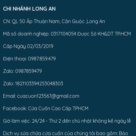
CHI NHÁNH LONG AN
CN: QL 50 Ấp Thuận Nam, Cần Giuộc ,Long An
Mã số doanh nghiệp: 0317104054 Được Sở KH&DT TP.HCM
Cấp Ngày 02/03/2019
Điện thoại: 0987.859.479
Zalo: 0987859479
Zalo: 1821103394253048303
Email: cuacuon123567@gmail.com
Facebook: Cửa Cuốn Cao Cấp TPHCM
Giờ làm việc: 24/24 - Thứ 2 đến chủ nhật không kể ngày lễ
Dịch vụ sửa chữa cửa cuốn của chúng tôi bao gồm: Bảo