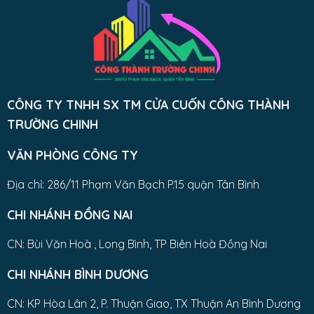
CÔNG TY TNHH SX TM CỬA CUỐN CÔNG THÀNH
TRƯỜNG CHINH
VĂN PHÒNG CÔNG TY
Địa chỉ: 286/11 Phạm Văn Bạch P.15 quận Tân Bình
CHI NHÁNH ĐỒNG NAI
CN: Bùi Văn Hoà , Long Bình, TP Biên Hoà Đồng Nai
CHI NHÁNH BÌNH DƯƠNG
CN: KP Hòa Lân 2, P. Thuận Giao, TX Thuận An Bình Dương