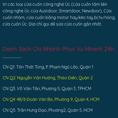
trì các loại cửa cuốn công nghệ Úc (cửa cuốn tấm liền
công nghệ Úc của Austdoor, Smartdoor, Newdoor), Cửa
cuốn nhôm, cửa cuốn bằng motor hay kéo tay bị hư hỏng,
cửa cuốn Úc. Địa chỉ gọi để sửa cửa cuốn gần nhất.
Danh Sách Chi Nhánh Phục Vụ Nhanh 24h
CN Q1: Tôn Thất Tùng, P. Phạm Ngũ Lão, Quận 1
CN Q2: Nguyễn Văn Hưởng, Thảo Điền, Quận 2
CN Q3: Võ Văn Tần, Phường 5, Quận 3, TPHCM
CN Q4: 48/6 Đoàn Văn Bơ, Phường 9, Quận 4, HCM
CN Q5: Trần Hưng Đạo, Phường2, Quận 5, HCM