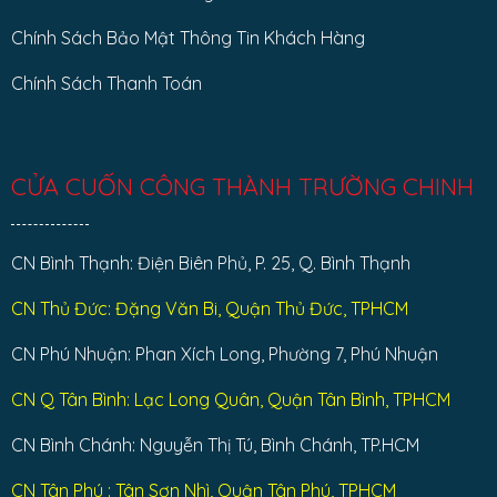
Chính Sách Bảo Mật Thông Tin Khách Hàng
Chính Sách Thanh Toán
CỬA CUỐN CÔNG THÀNH TRƯỜNG CHINH
CN Bình Thạnh: Điện Biên Phủ, P. 25, Q. Bình Thạnh
CN Thủ Đức: Đặng Văn Bi, Quận Thủ Đức, TPHCM
CN Phú Nhuận: Phan Xích Long, Phường 7, Phú Nhuận
CN Q Tân Bình: Lạc Long Quân, Quận Tân Bình, TPHCM
CN Bình Chánh: Nguyễn Thị Tú, Bình Chánh, TP.HCM
CN Tân Phú : Tân Sơn Nhì, Quận Tân Phú, TPHCM