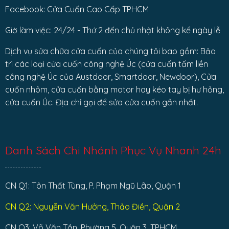
Facebook: Cửa Cuốn Cao Cấp TPHCM
Giờ làm việc: 24/24 - Thứ 2 đến chủ nhật không kể ngày lễ
Dịch vụ sửa chữa cửa cuốn của chúng tôi bao gồm: Bảo
trì các loại cửa cuốn công nghệ Úc (cửa cuốn tấm liền
công nghệ Úc của Austdoor, Smartdoor, Newdoor), Cửa
cuốn nhôm, cửa cuốn bằng motor hay kéo tay bị hư hỏng,
cửa cuốn Úc. Địa chỉ gọi để sửa cửa cuốn gần nhất.
Danh Sách Chi Nhánh Phục Vụ Nhanh 24h
CN Q1: Tôn Thất Tùng, P. Phạm Ngũ Lão, Quận 1
CN Q2: Nguyễn Văn Hưởng, Thảo Điền, Quận 2
CN Q3: Võ Văn Tần, Phường 5, Quận 3, TPHCM