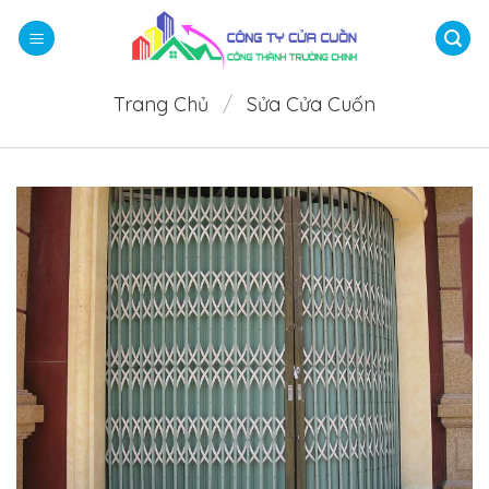
Bỏ
qua
nội
dung
Trang Chủ
/
Sửa Cửa Cuốn