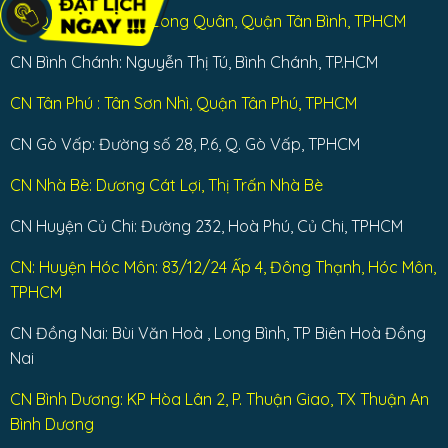
CN Q Tân Bình: Lạc Long Quân, Quận Tân Bình, TPHCM
CN Bình Chánh: Nguyễn Thị Tú, Bình Chánh, TP.HCM
CN Tân Phú : Tân Sơn Nhì, Quận Tân Phú, TPHCM
CN Gò Vấp: Đường số 28, P.6, Q. Gò Vấp, TPHCM
CN Nhà Bè: Dương Cát Lợi, Thị Trấn Nhà Bè
CN Huyện Củ Chi: Đường 232, Hoà Phú, Củ Chi, TPHCM
CN: Huyện Hóc Môn: 83/12/24 Ấp 4, Đông Thạnh, Hóc Môn,
TPHCM
CN Đồng Nai: Bùi Văn Hoà , Long Bình, TP Biên Hoà Đồng
Nai
CN Bình Dương: KP Hòa Lân 2, P. Thuận Giao, TX Thuận An
Bình Dương