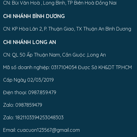
CN: Bùi Văn Hoà , Long Bình, TP Biên Hoà Đồng Nai
CHI NHÁNH BÌNH DƯƠNG
CN: KP Hòa Lân 2, P. Thuận Giao, TX Thuận An Bình Dương
CHI NHÁNH LONG AN
CN: QL 50 Ấp Thuận Nam, Cần Giuộc ,Long An
Mã số doanh nghiệp: 0317104054 Được Sở KH&DT TP.HCM
Cấp Ngày 02/03/2019
Điện thoại: 0987.859.479
Zalo: 0987859479
Zalo: 1821103394253048303
Email: cuacuon123567@gmail.com