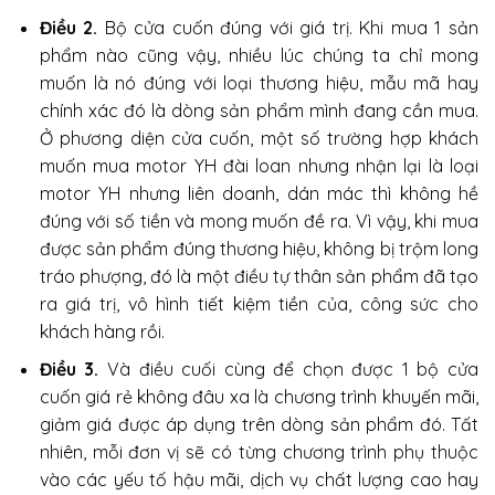
Điều 2.
Bộ cửa cuốn đúng với giá trị. Khi mua 1 sản
phẩm nào cũng vậy, nhiều lúc chúng ta chỉ mong
muốn là nó đúng với loại thương hiệu, mẫu mã hay
chính xác đó là dòng sản phẩm mình đang cần mua.
Ở phương diện cửa cuốn, một số trường hợp khách
muốn mua motor YH đài loan nhưng nhận lại là loại
motor YH nhưng liên doanh, dán mác thì không hề
đúng với số tiền và mong muốn đề ra. Vì vậy, khi mua
được sản phẩm đúng thương hiệu, không bị trộm long
tráo phượng, đó là một điều tự thân sản phẩm đã tạo
ra giá trị, vô hình tiết kiệm tiền của, công sức cho
khách hàng rồi.
Điều 3.
Và điều cuối cùng để chọn được 1 bộ cửa
cuốn giá rẻ không đâu xa là chương trình khuyến mãi,
giảm giá được áp dụng trên dòng sản phẩm đó. Tất
nhiên, mỗi đơn vị sẽ có từng chương trình phụ thuộc
vào các yếu tố hậu mãi, dịch vụ chất lượng cao hay