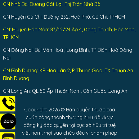
CN Nhà Bè: Dương Cát Lợi, Thị Trấn Nhà Bè
CN Huyện Củ Chi: Đường 232, Hoà Phú, Củ Chi, TPHCM
CN: Huyện Hóc Môn: 83/12/24 Ấp 4, Đông Thạnh, Hóc Môn,
TPHCM
CN Đồng Nai: Bùi Văn Hoà , Long Bình, TP Biên Hoà Đồng
Nai
CN Bình Dương: KP Hòa Lân 2, P. Thuận Giao, TX Thuận An
Bình Dương
CN Long An: QL 50 Ấp Thuận Nam, Cần Giuộc ,Long An
Copyright 2026 © Bản quyền thuộc cửa
cuốn công thành thương hiệu đã được
đăng ký độc quyền tại cục sở hữu trí tuệ
việt nam, mọi sao chép đều vi phạm pháp