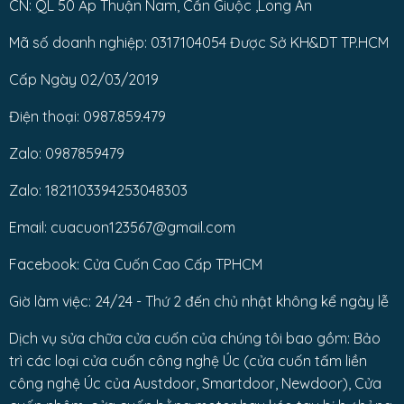
CN: QL 50 Ấp Thuận Nam, Cần Giuộc ,Long An
Mã số doanh nghiệp: 0317104054 Được Sở KH&DT TP.HCM
Cấp Ngày 02/03/2019
Điện thoại: 0987.859.479
Zalo: 0987859479
Zalo: 1821103394253048303
Email: cuacuon123567@gmail.com
Facebook: Cửa Cuốn Cao Cấp TPHCM
Giờ làm việc: 24/24 - Thứ 2 đến chủ nhật không kể ngày lễ
Dịch vụ sửa chữa cửa cuốn của chúng tôi bao gồm: Bảo
trì các loại cửa cuốn công nghệ Úc (cửa cuốn tấm liền
công nghệ Úc của Austdoor, Smartdoor, Newdoor), Cửa