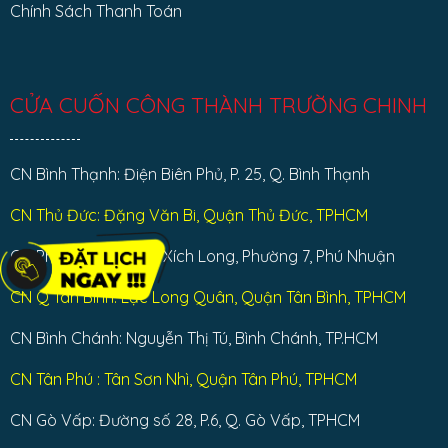
Chính Sách Thanh Toán
CỬA CUỐN CÔNG THÀNH TRƯỜNG CHINH
CN Bình Thạnh: Điện Biên Phủ, P. 25, Q. Bình Thạnh
CN Thủ Đức: Đặng Văn Bi, Quận Thủ Đức, TPHCM
CN Phú Nhuận: Phan Xích Long, Phường 7, Phú Nhuận
CN Q Tân Bình: Lạc Long Quân, Quận Tân Bình, TPHCM
CN Bình Chánh: Nguyễn Thị Tú, Bình Chánh, TP.HCM
CN Tân Phú : Tân Sơn Nhì, Quận Tân Phú, TPHCM
CN Gò Vấp: Đường số 28, P.6, Q. Gò Vấp, TPHCM