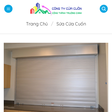
Bỏ
qua
nội
dung
Trang Chủ
/
Sửa Cửa Cuốn