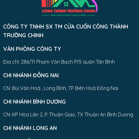
CÔNG TY TNHH SX TM CỬA CUỐN CÔNG THÀNH
TRƯỜNG CHINH
VĂN PHÒNG CÔNG TY
Địa chỉ: 286/11 Phạm Văn Bạch P.15 quận Tân Bình
CHI NHÁNH ĐỒNG NAI
CN: Bùi Văn Hoà , Long Bình, TP Biên Hoà Đồng Nai
CHI NHÁNH BÌNH DƯƠNG
CN: KP Hòa Lân 2, P. Thuận Giao, TX Thuận An Bình Dương
CHI NHÁNH LONG AN