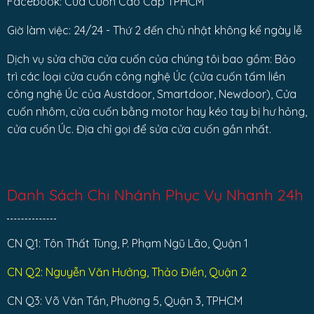
Facebook: Cửa Cuốn Cao Cấp TPHCM
Giờ làm việc: 24/24 - Thứ 2 đến chủ nhật không kể ngày lễ
Dịch vụ sửa chữa cửa cuốn của chúng tôi bao gồm: Bảo
trì các loại cửa cuốn công nghệ Úc (cửa cuốn tấm liền
công nghệ Úc của Austdoor, Smartdoor, Newdoor), Cửa
cuốn nhôm, cửa cuốn bằng motor hay kéo tay bị hư hỏng,
cửa cuốn Úc. Địa chỉ gọi để sửa cửa cuốn gần nhất.
Danh Sách Chi Nhánh Phục Vụ Nhanh 24h
CN Q1: Tôn Thất Tùng, P. Phạm Ngũ Lão, Quận 1
CN Q2: Nguyễn Văn Hưởng, Thảo Điền, Quận 2
CN Q3: Võ Văn Tần, Phường 5, Quận 3, TPHCM