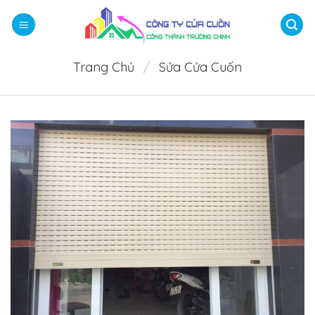
Bỏ
qua
nội
dung
Trang Chủ
/
Sửa Cửa Cuốn