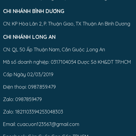
CHI NHÁNH BÌNH DƯƠNG
CN: KP Hòa Lân 2, P. Thuận Giao, TX Thuận An Bình Dương
CHI NHÁNH LONG AN
CN: QL 50 Ấp Thuận Nam, Cần Giuộc ,Long An
Mã số doanh nghiệp: 0317104054 Được Sở KH&DT TP.HCM
Cấp Ngày 02/03/2019
Điện thoại: 0987.859.479
Zalo: 0987859479
Zalo: 1821103394253048303
Email: cuacuon123567@gmail.com