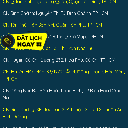
CN Q Tân Bình: Lạc Long Quân, Quận Tân Bình, TPHCM
CN Bình Chánh: Nguyễn Thị Tú, Bình Chánh, TP.HCM
CN Tân Phú : Tân Sơn Nhì, Quận Tân Phú, TPHCM
CN Gò Vấp: Đường số 28, P.6, Q. Gò Vấp, TPHCM
CN Nhà Bè: Dương Cát Lợi, Thị Trấn Nhà Bè
CN Huyện Củ Chi: Đường 232, Hoà Phú, Củ Chi, TPHCM
CN: Huyện Hóc Môn: 83/12/24 Ấp 4, Đông Thạnh, Hóc Môn,
TPHCM
CN Đồng Nai: Bùi Văn Hoà , Long Bình, TP Biên Hoà Đồng
Nai
CN Bình Dương: KP Hòa Lân 2, P. Thuận Giao, TX Thuận An
Bình Dương