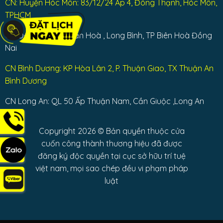
CN: Huyện Hóc Môn: 83/12/24 Ấp 4, Đông Thạnh, Hóc Môn,
TPHCM
CN Đồng Nai: Bùi Văn Hoà , Long Bình, TP Biên Hoà Đồng
Nai
CN Bình Dương: KP Hòa Lân 2, P. Thuận Giao, TX Thuận An
Bình Dương
CN Long An: QL 50 Ấp Thuận Nam, Cần Giuộc ,Long An
Copyright 2026 © Bản quyền thuộc cửa
cuốn công thành thương hiệu đã được
đăng ký độc quyền tại cục sở hữu trí tuệ
việt nam, mọi sao chép đều vi phạm pháp
luật