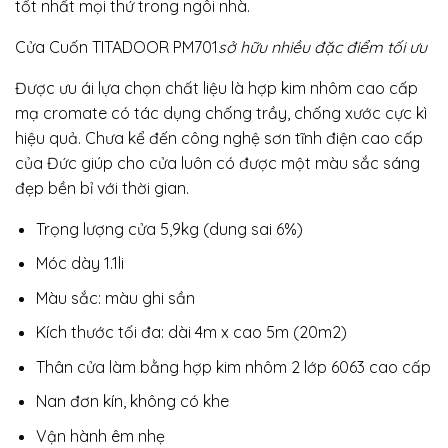
tốt nhất mọi thứ trong ngôi nhà.
Cửa Cuốn TITADOOR PM701
sở hữu nhiều đặc điểm tối ưu
Được ưu ái lựa chọn chất liệu là hợp kim nhôm cao cấp
mạ cromate có tác dụng chống trầy, chống xước cực kì
hiệu quả. Chưa kể đến công nghệ sơn tĩnh điện cao cấp
của Đức giúp cho cửa luôn có được một màu sắc sáng
đẹp bền bỉ với thời gian.
Trọng lượng cửa 5,9kg (dung sai 6%)
Móc dày 1.1li
Màu sắc: màu ghi sần
Kích thước tối đa: dài 4m x cao 5m (20m2)
Thân cửa làm bằng hợp kim nhôm 2 lớp 6063 cao cấp
Nan đơn kín, không có khe
Vận hành êm nhẹ