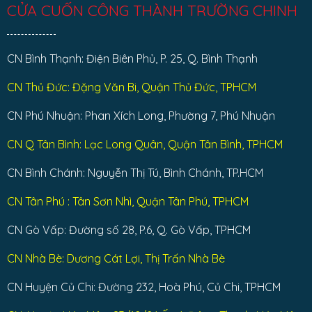
CỬA CUỐN CÔNG THÀNH TRƯỜNG CHINH
CN Bình Thạnh: Điện Biên Phủ, P. 25, Q. Bình Thạnh
CN Thủ Đức: Đặng Văn Bi, Quận Thủ Đức, TPHCM
CN Phú Nhuận: Phan Xích Long, Phường 7, Phú Nhuận
CN Q Tân Bình: Lạc Long Quân, Quận Tân Bình, TPHCM
CN Bình Chánh: Nguyễn Thị Tú, Bình Chánh, TP.HCM
CN Tân Phú : Tân Sơn Nhì, Quận Tân Phú, TPHCM
CN Gò Vấp: Đường số 28, P.6, Q. Gò Vấp, TPHCM
CN Nhà Bè: Dương Cát Lợi, Thị Trấn Nhà Bè
CN Huyện Củ Chi: Đường 232, Hoà Phú, Củ Chi, TPHCM