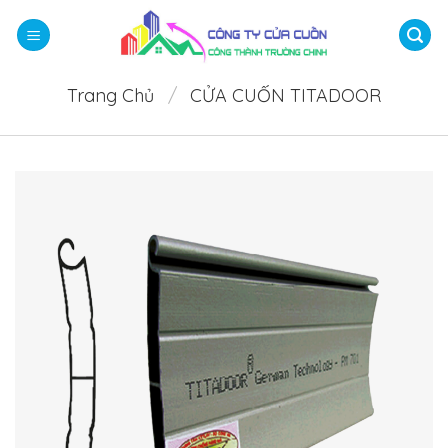
Bỏ
qua
nội
dung
Trang Chủ
/
CỬA CUỐN TITADOOR