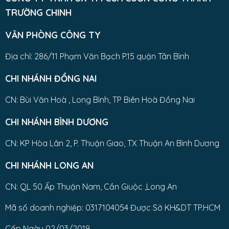
TRƯỜNG CHINH
VĂN PHÒNG CÔNG TY
Địa chỉ: 286/11 Phạm Văn Bạch P.15 quận Tân Bình
CHI NHÁNH ĐỒNG NAI
CN: Bùi Văn Hoà , Long Bình, TP Biên Hoà Đồng Nai
CHI NHÁNH BÌNH DƯƠNG
CN: KP Hòa Lân 2, P. Thuận Giao, TX Thuận An Bình Dương
CHI NHÁNH LONG AN
CN: QL 50 Ấp Thuận Nam, Cần Giuộc ,Long An
Mã số doanh nghiệp: 0317104054 Được Sở KH&DT TP.HCM
Cấp Ngày 02/03/2019