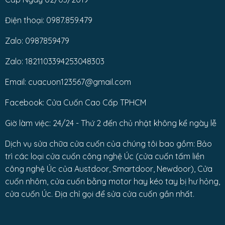
Điện thoại: 0987.859.479
Zalo: 0987859479
Zalo: 1821103394253048303
Email: cuacuon123567@gmail.com
Facebook: Cửa Cuốn Cao Cấp TPHCM
Giờ làm việc: 24/24 - Thứ 2 đến chủ nhật không kể ngày lễ
Dịch vụ sửa chữa cửa cuốn của chúng tôi bao gồm: Bảo
trì các loại cửa cuốn công nghệ Úc (cửa cuốn tấm liền
công nghệ Úc của Austdoor, Smartdoor, Newdoor), Cửa
cuốn nhôm, cửa cuốn bằng motor hay kéo tay bị hư hỏng,
cửa cuốn Úc. Địa chỉ gọi để sửa cửa cuốn gần nhất.