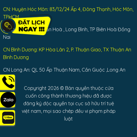
CN: Huyện Hóc Môn: 83/12/24 Ấp 4, Đông Thạnh, Hóc Môn,
TPHCM
CN Đồng Nai: Bùi Văn Hoà , Long Bình, TP Biên Hoà Đồng
Nai
CN Bình Dương: KP Hòa Lân 2, P. Thuận Giao, TX Thuận An
Bình Dương
CN Long An: QL 50 Ấp Thuận Nam, Cần Giuộc ,Long An
Copyright 2026 © Bản quyền thuộc cửa
cuốn công thành thương hiệu đã được
đăng ký độc quyền tại cục sở hữu trí tuệ
việt nam, mọi sao chép đều vi phạm pháp
luật