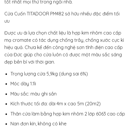
tốt nhất mọi thứ trong ngôi nhà.
Cửa Cuốn TITADOOR PM482 sở hữu nhiều đặc điểm tối
ưu
Được ưu ái lựa chọn chất liệu là hợp kim nhôm cao cấp
mạ cromate có tác dụng chống trầy, chống xước cực kì
hiệu quả. Chưa kể đến công nghệ sơn tĩnh điện cao cấp
của Đức giúp cho cửa luôn có được một màu sắc sáng
đẹp bền bỉ với thời gian.
Trọng lượng cửa 5,9kg (dung sai 6%)
Móc dày 1.1li
Màu sắc: màu ghi sần
Kích thước tối đa: dài 4m x cao 5m (20m2)
Thân cửa làm bằng hợp kim nhôm 2 lớp 6063 cao cấp
Nan đơn kín, không có khe