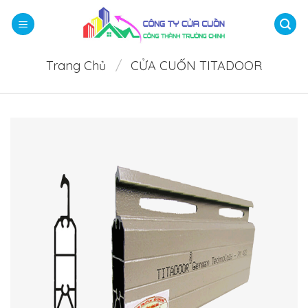
Bỏ
qua
nội
dung
Trang Chủ
/
CỬA CUỐN TITADOOR