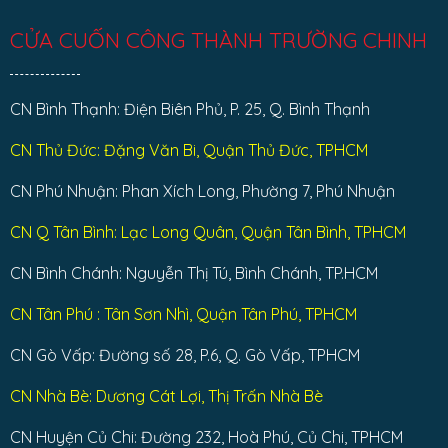
CỬA CUỐN CÔNG THÀNH TRƯỜNG CHINH
CN Bình Thạnh: Điện Biên Phủ, P. 25, Q. Bình Thạnh
CN Thủ Đức: Đặng Văn Bi, Quận Thủ Đức, TPHCM
CN Phú Nhuận: Phan Xích Long, Phường 7, Phú Nhuận
CN Q Tân Bình: Lạc Long Quân, Quận Tân Bình, TPHCM
CN Bình Chánh: Nguyễn Thị Tú, Bình Chánh, TP.HCM
CN Tân Phú : Tân Sơn Nhì, Quận Tân Phú, TPHCM
CN Gò Vấp: Đường số 28, P.6, Q. Gò Vấp, TPHCM
CN Nhà Bè: Dương Cát Lợi, Thị Trấn Nhà Bè
CN Huyện Củ Chi: Đường 232, Hoà Phú, Củ Chi, TPHCM