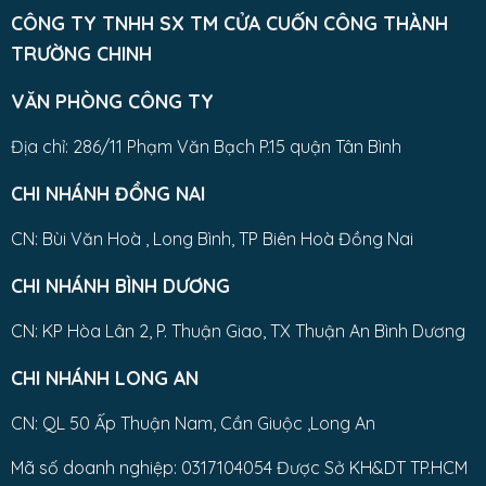
CÔNG TY TNHH SX TM CỬA CUỐN CÔNG THÀNH
TRƯỜNG CHINH
VĂN PHÒNG CÔNG TY
Địa chỉ: 286/11 Phạm Văn Bạch P.15 quận Tân Bình
CHI NHÁNH ĐỒNG NAI
CN: Bùi Văn Hoà , Long Bình, TP Biên Hoà Đồng Nai
CHI NHÁNH BÌNH DƯƠNG
CN: KP Hòa Lân 2, P. Thuận Giao, TX Thuận An Bình Dương
CHI NHÁNH LONG AN
CN: QL 50 Ấp Thuận Nam, Cần Giuộc ,Long An
Mã số doanh nghiệp: 0317104054 Được Sở KH&DT TP.HCM