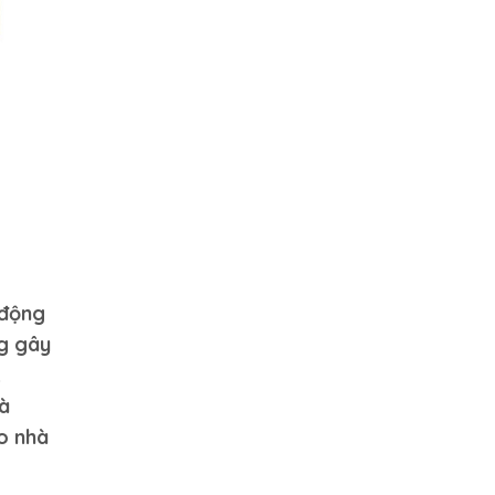
 động
ng gây
.
à
o nhà