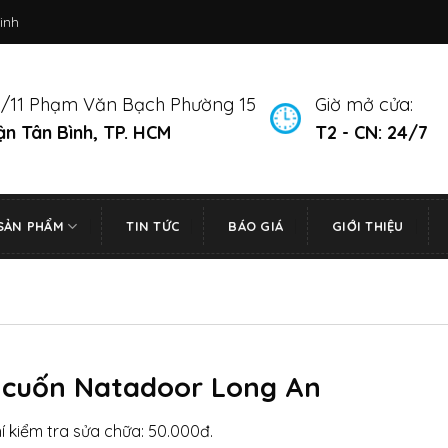
inh
/11 Phạm Văn Bạch Phường 15
Giờ mở cửa:
n Tân Bình, TP. HCM
T2 - CN: 24/7
SẢN PHẨM
TIN TỨC
BÁO GIÁ
GIỚI THIỆU
 cuốn Natadoor Long An
hí kiểm tra sửa chữa: 50.000đ.