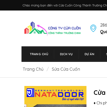
Bỏ
Chào mừng bạn đến với Cửa Cuốn Công Thành Trường Ch
qua
nội
dung
286
Quậ
TRANG CHỦ
DỊCH VỤ
DỰ ÁN
Trang Chủ
/
Sửa Cửa Cuốn
Cửa
♦ Chi p