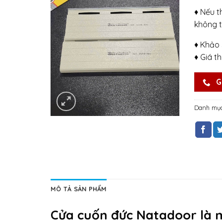
♦ Nếu t
không t
♦ Khảo 
♦ Giá t
G
Danh mụ
MÔ TẢ SẢN PHẨM
Cửa cuốn đức Natadoor là