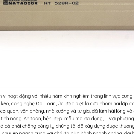
vị hoạt động với nhiều năm kinh nghiệm trong lĩnh vực cung
 kéo, công nghệ Đài Loan, Úc, đặc biệt là cửa nhôm hai lớp c
cơ quan, văn phòng, nhà xưởng và tư gia, đã làm hài lòng và
tính năng: An toàn, bền, đẹp. mẫu mã đa dạng, … Với phươn
 giá cả phải chăng công ty chúng tôi đã xây dựng được thương
 vực chuyên ngành cùng với chế độ bảo hành nhanh chóng, dài 