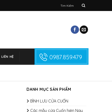
Tìm
kiếm:
0987.859.479
LIÊN HỆ
DANH MỤC SẢN PHẨM
BÌNH LƯU CỬA CUỐN
Các mẫu cửa Cuốn hiện Nay