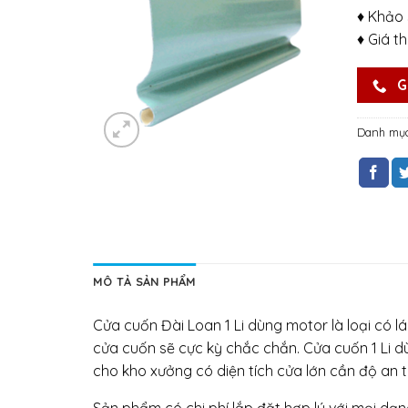
♦ Khảo 
♦ Giá t
G
Danh mụ
MÔ TẢ SẢN PHẨM
Cửa cuốn Đài Loan 1 Li dùng motor là loại có 
cửa cuốn sẽ cực kỳ chắc chắn. Cửa cuốn 1 Li 
cho kho xưởng có diện tích cửa lớn cần độ an t
Sản phẩm có chi phí lắp đặt hợp lý với mọi dạng