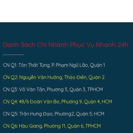
Danh Sách Chi Nhánh Phục Vụ Nhanh 24h
CN Q1: Tôn Thất Tùng, P. Phạm Ngũ Lão, Quận 1
CN Q2: Nguyễn Văn Hưởng, Thảo Điền, Quận 2
CN Q3: Võ Văn Tần, Phường 5, Quận 3, TPHCM
CN Q4: 48/6 Đoàn Văn Bơ, Phường 9, Quận 4, HCM
CN Q5: Trần Hưng Đạo, Phường2, Quận 5, HCM
CN Q6: Hậu Giang, Phường 11, Quận 6, TPHCM