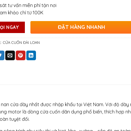
sát tư vấn miễn phí tận nơi
ham khảo chỉ từ 100K
ĐẶT HÀNG NHANH
ỌI NGAY
c:
CỬA CUỐN ĐÀI LOAN
lá nan cửa dày nhất được nhập khẩu tại Việt Nam. Với độ dày 
dùng motor là dòng cửa cuốn dân dụng phổ biến, thích hợp nh
oàn tuyệt đối.
 công trình như siêu thị và kiot, kho , xưởng…. cần độ an toàn