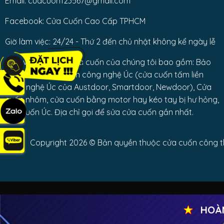
Email: cuacuon123567@gmail.com
Facebook: Cửa Cuốn Cao Cấp TPHCM
Giờ làm việc: 24/24 - Thứ 2 đến chủ nhật không kể ngày lễ
Dịch vụ sửa chữa cửa cuốn của chúng tôi bao gồm: Bảo
trì các loại cửa cuốn công nghệ Úc (cửa cuốn tấm liền
công nghệ Úc của Austdoor, Smartdoor, Newdoor), Cửa
cuốn nhôm, cửa cuốn bằng motor hay kéo tay bị hư hỏng,
cửa cuốn Úc. Địa chỉ gọi để sửa cửa cuốn gần nhất.
Copyright 2026 © Bản quyền thuộc cửa cuốn công thà
★
HOÀN TI