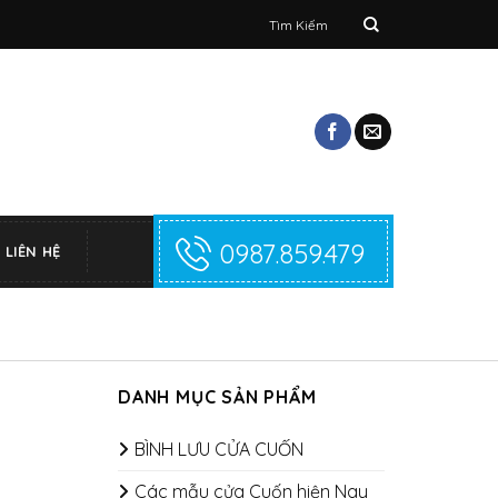
Tìm
kiếm:
0987.859.479
LIÊN HỆ
DANH MỤC SẢN PHẨM
i
BÌNH LƯU CỬA CUỐN
Các mẫu cửa Cuốn hiện Nay