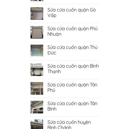
Không
có
Sửa cửa cuốn quận Gò
bình
luận
Vấp
ở
Sửa
Không
Cửa
có
Sửa cửa cuốn quận Phú
Cuốn
bình
Quận
luận
Nhuận
Bình
ở
Tân
Sửa
Không
cửa
có
Sửa cửa cuốn quận Thủ
cuốn
bình
quận
luận
Đức
Gò
ở
Vấp
Sửa
Không
cửa
có
Sửa cửa cuốn quận Bình
cuốn
bình
quận
luận
Thạnh
Phú
ở
Nhuận
Sửa
Không
cửa
có
Sửa cửa cuốn quận Tân
cuốn
bình
quận
luận
Phú
Thủ
ở
Đức
Sửa
Không
cửa
có
Sửa cửa cuốn quận Tân
cuốn
bình
quận
luận
Bình
Bình
ở
Thạnh
Sửa
Không
cửa
có
Sửa cửa cuốn huyện
cuốn
bình
quận
luận
Bình Chánh