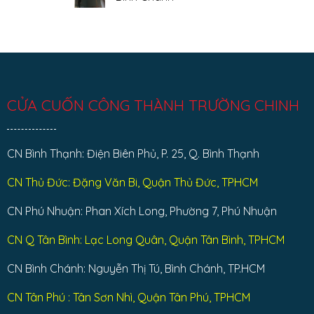
Tân
ở
Phú
Sửa
Không
cửa
có
cuốn
bình
quận
luận
Tân
ở
Bình
Sửa
cửa
cuốn
huyện
Bình
CỬA CUỐN CÔNG THÀNH TRƯỜNG CHINH
Chánh
CN Bình Thạnh: Điện Biên Phủ, P. 25, Q. Bình Thạnh
CN Thủ Đức: Đặng Văn Bi, Quận Thủ Đức, TPHCM
CN Phú Nhuận: Phan Xích Long, Phường 7, Phú Nhuận
CN Q Tân Bình: Lạc Long Quân, Quận Tân Bình, TPHCM
CN Bình Chánh: Nguyễn Thị Tú, Bình Chánh, TP.HCM
CN Tân Phú : Tân Sơn Nhì, Quận Tân Phú, TPHCM