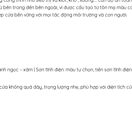
u từ bên trong đến bên ngoài, vì được cấu tạo từ tôn mạ màu c
ép cửa bền vững với mọi tác động môi trường và con người.
 ngọc – xám | Sơn tĩnh điện: màu tự chọn, tiền sơn tĩnh điện
ửa không quá dày, trọng lượng nhẹ, phù hợp với diện tích cử