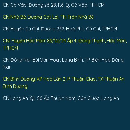
CN Gò Vấp: Đường số 28, P.6, Q. Gò Vấp, TPHCM
CN Nhà Bè: Dương Cát Lợi, Thị Trấn Nhà Bè
CN Huyện Củ Chi: Đường 232, Hoà Phú, Củ Chi, TPHCM
CN: Huyện Hóc Môn: 83/12/24 Ấp 4, Đông Thạnh, Hóc Môn,
TPHCM
CN Đồng Nai: Bùi Văn Hoà , Long Bình, TP Biên Hoà Đồng
Nai
CN Bình Dương: KP Hòa Lân 2, P. Thuận Giao, TX Thuận An
Bình Dương
CN Long An: QL 50 Ấp Thuận Nam, Cần Giuộc ,Long An