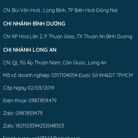
CN: Bùi Văn Hoà , Long Bình, TP Biên Hoà Đồng Nai
CHI NHÁNH BÌNH DƯƠNG
CN: KP Hòa Lân 2, P. Thuận Giao, TX Thuận An Bình Dương
CHI NHÁNH LONG AN
CN: QL 50 Ấp Thuận Nam, Cần Giuộc ,Long An
Mã số doanh nghiệp: 0317104054 Được Sở KH&DT TP.HCM
Cấp Ngày 02/03/2019
Điện thoại: 0987.859.479
Zalo: 0987859479
Zalo: 1821103394253048303