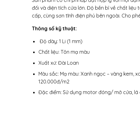
đối và diện tích cửa lớn. Độ bền bỉ về chất liệ
cấp, cùng sơn tĩnh điện phủ bên ngoài. Cho ph
Thông số kỹ thuật:
Độ dày: 1 Li (1 mm)
Chất liệu: Tôn mạ màu
Xuất xứ: Đài Loan
Màu sắc: Mạ màu: Xanh ngọc – vàng kem, xanh
120.000đ/m2
Đặc điểm: Sử dụng motor đóng/ mở cửa, lá c