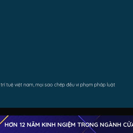
rí tuệ việt nam, mọi sao chép đều vi phạm pháp luật
ƠN 12 NĂM KINH NGIỆM TRONG NGÀNH CỬA 