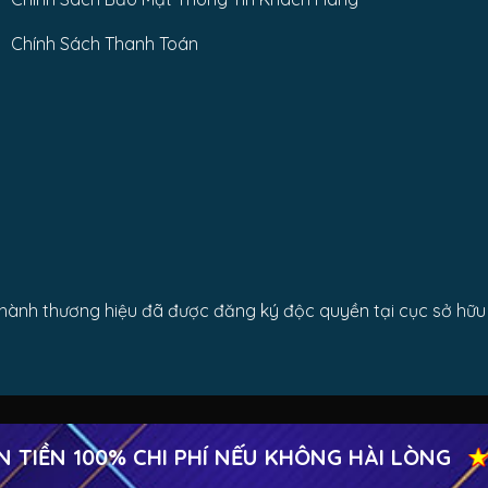
Chính Sách Thanh Toán
nh thương hiệu đã được đăng ký độc quyền tại cục sở hữu t
ỀN 100% CHI PHÍ NẾU KHÔNG HÀI LÒNG
★
H
Copyright 2026 ©
Cửa cuốn Công Thành Trường Chinh