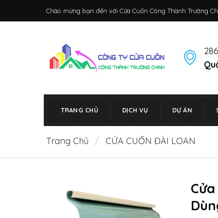
Bỏ
Chào mừng bạn đến với Cửa Cuốn Công Thành Trường Ch
qua
nội
dung
286
Quậ
TRANG CHỦ
DỊCH VỤ
DỰ ÁN
Trang Chủ
/
CỬA CUỐN ĐÀI LOAN
Cửa 
Dùn