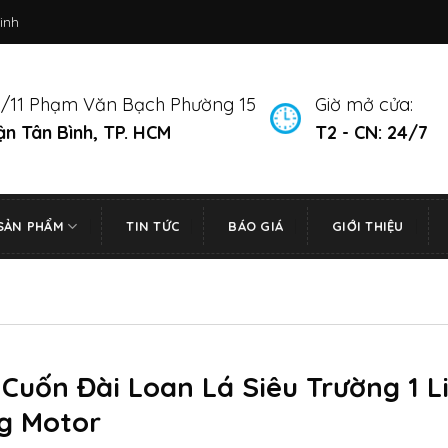
inh
/11 Phạm Văn Bạch Phường 15
Giờ mở cửa:
n Tân Bình, TP. HCM
T2 - CN: 24/7
SẢN PHẨM
TIN TỨC
BÁO GIÁ
GIỚI THIỆU
Cuốn Đài Loan Lá Siêu Trường 1 L
g Motor