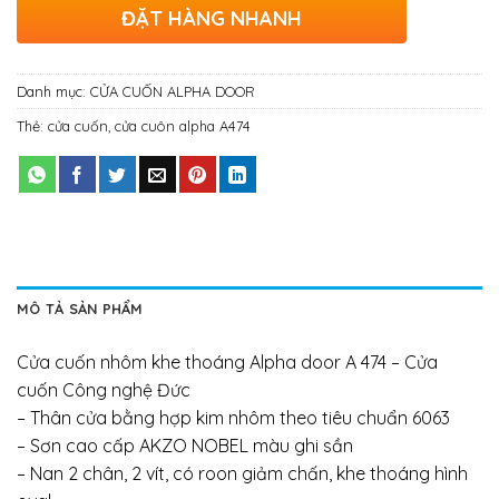
ĐẶT HÀNG NHANH
Danh mục:
CỬA CUỐN ALPHA DOOR
Thẻ:
cửa cuốn
,
cửa cuôn alpha A474
MÔ TẢ SẢN PHẨM
Cửa cuốn nhôm khe thoáng Alpha door A 474 – Cửa
cuốn Công nghệ Đức
– Thân cửa bằng hợp kim nhôm theo tiêu chuẩn 6063
– Sơn cao cấp AKZO NOBEL màu ghi sần
– Nan 2 chân, 2 vít, có roon giảm chấn, khe thoáng hình