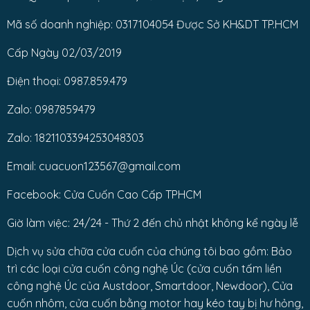
Mã số doanh nghiệp: 0317104054 Được Sở KH&DT TP.HCM
Cấp Ngày 02/03/2019
Điện thoại: 0987.859.479
Zalo: 0987859479
Zalo: 1821103394253048303
Email: cuacuon123567@gmail.com
Facebook: Cửa Cuốn Cao Cấp TPHCM
Giờ làm việc: 24/24 - Thứ 2 đến chủ nhật không kể ngày lễ
Dịch vụ sửa chữa cửa cuốn của chúng tôi bao gồm: Bảo
trì các loại cửa cuốn công nghệ Úc (cửa cuốn tấm liền
công nghệ Úc của Austdoor, Smartdoor, Newdoor), Cửa
cuốn nhôm, cửa cuốn bằng motor hay kéo tay bị hư hỏng,