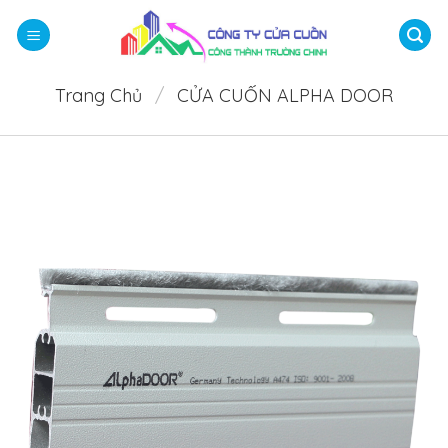
Bỏ
qua
nội
dung
Trang Chủ
/
CỬA CUỐN ALPHA DOOR