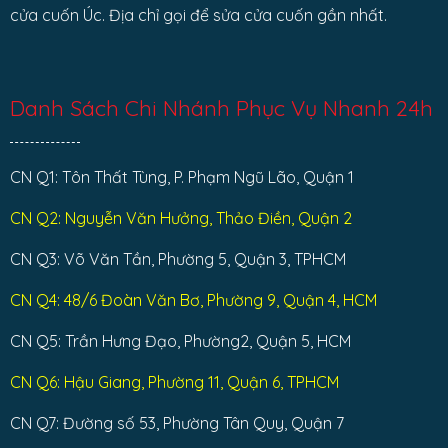
cửa cuốn Úc. Địa chỉ gọi để sửa cửa cuốn gần nhất.
Danh Sách Chi Nhánh Phục Vụ Nhanh 24h
CN Q1: Tôn Thất Tùng, P. Phạm Ngũ Lão, Quận 1
CN Q2: Nguyễn Văn Hưởng, Thảo Điền, Quận 2
CN Q3: Võ Văn Tần, Phường 5, Quận 3, TPHCM
CN Q4: 48/6 Đoàn Văn Bơ, Phường 9, Quận 4, HCM
CN Q5: Trần Hưng Đạo, Phường2, Quận 5, HCM
CN Q6: Hậu Giang, Phường 11, Quận 6, TPHCM
CN Q7: Đường số 53, Phường Tân Quy, Quận 7