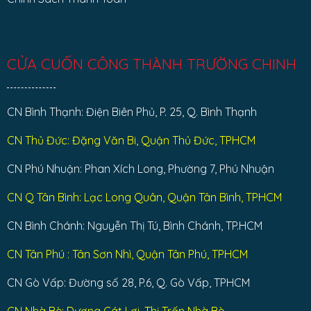
CỬA CUỐN CÔNG THÀNH TRƯỜNG CHINH
CN Bình Thạnh: Điện Biên Phủ, P. 25, Q. Bình Thạnh
CN Thủ Đức: Đặng Văn Bi, Quận Thủ Đức, TPHCM
CN Phú Nhuận: Phan Xích Long, Phường 7, Phú Nhuận
CN Q Tân Bình: Lạc Long Quân, Quận Tân Bình, TPHCM
CN Bình Chánh: Nguyễn Thị Tú, Bình Chánh, TP.HCM
CN Tân Phú : Tân Sơn Nhì, Quận Tân Phú, TPHCM
CN Gò Vấp: Đường số 28, P.6, Q. Gò Vấp, TPHCM
CN Nhà Bè: Dương Cát Lợi, Thị Trấn Nhà Bè