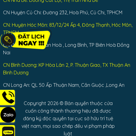
CN Huyện Củ Chi: Đường 232, Hoà Phú, Củ Chi, TPHCM
CN: Huyện Hóc Môn: 83/12/24 Ấp 4, Đông Thạnh, Hóc Môn,
TPHCM
CN Đồng Nai: Bùi Văn Hoà , Long Bình, TP Biên Hoà Đồng
Nai
CN Bình Dương: KP Hòa Lân 2, P. Thuận Giao, TX Thuận An
Bình Dương
CN Long An: QL 50 Ấp Thuận Nam, Cần Giuộc ,Long An
Copyright 2026 © Bản quyền thuộc cửa
cuốn công thành thương hiệu đã được
đăng ký độc quyền tại cục sở hữu trí tuệ
việt nam, mọi sao chép đều vi phạm pháp
luật