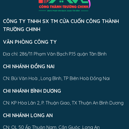
CÔNG TY TNHH SX TM CỬA CUỐN CÔNG THÀNH
TRƯỜNG CHINH
VĂN PHÒNG CÔNG TY
Địa chỉ: 286/11 Phạm Văn Bạch P.15 quận Tân Bình
CHI NHÁNH ĐỒNG NAI
CN: Bùi Văn Hoà , Long Bình, TP Biên Hoà Đồng Nai
CHI NHÁNH BÌNH DƯƠNG
CN: KP Hòa Lân 2, P. Thuận Giao, TX Thuận An Bình Dương
CHI NHÁNH LONG AN
CN: QL 50 Ấp Thuận Nam, Cần Giuộc ,Long An