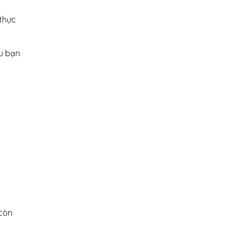
thực
u bạn
 còn