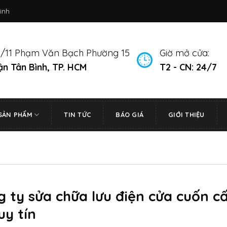
inh
/11 Phạm Văn Bạch Phường 15
Giờ mở cửa:
n Tân Bình, TP. HCM
T2 - CN: 24/7
SẢN PHẨM
TIN TỨC
BÁO GIÁ
GIỚI THIỆU
 ty sửa chữa lưu điện cửa cuốn c
uy tín