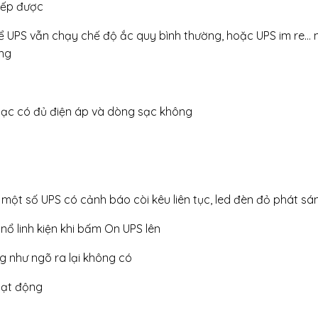
iếp được
thể UPS vẫn chạy chế độ ắc quy bình thường, hoặc UPS im re…
ng
 sạc có đủ điện áp và dòng sạc không
 một số UPS có cảnh báo còi kêu liên tục, led đèn đỏ phát sá
nổ linh kiện khi bấm On UPS lên
g như ngõ ra lại không có
oạt động