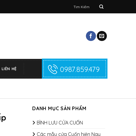
Tìm
kiếm:
0987.859.479
LIÊN HỆ
DANH MỤC SẢN PHẨM
ấp
BÌNH LƯU CỬA CUỐN
Các mẫu cửa Cuốn hiện Nay