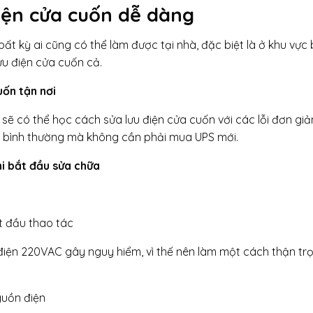
iện cửa cuốn dễ dàng
t kỳ ai cũng có thể làm được tại nhà, đặc biệt là ở khu vực
ưu điện cửa cuốn cả.
uốn tận nơi
sẽ có thể học cách sửa lưu điện cửa cuốn với các lỗi đơn giả
 bình thường mà không cần phải mua UPS mới.
hi bắt đầu sửa chữa
ắt đầu thao tác
 điện 220VAC gây nguy hiểm, vì thế nên làm một cách thận tr
guồn điện