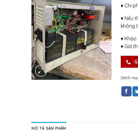
♦ Chi p
♦ Nếu t
không t
♦ Khảo 
♦ Giá t
G
Danh mụ
MÔ TẢ SẢN PHẨM