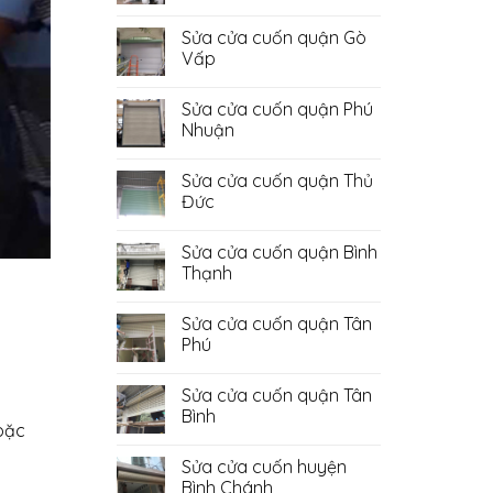
Không
có
Sửa cửa cuốn quận Gò
bình
luận
Vấp
ở
Sửa
Không
Cửa
có
Sửa cửa cuốn quận Phú
Cuốn
bình
Quận
luận
Nhuận
Bình
ở
Tân
Sửa
Không
cửa
có
Sửa cửa cuốn quận Thủ
cuốn
bình
quận
luận
Đức
Gò
ở
Vấp
Sửa
Không
cửa
có
Sửa cửa cuốn quận Bình
cuốn
bình
quận
luận
Thạnh
Phú
ở
Nhuận
Sửa
Không
cửa
có
Sửa cửa cuốn quận Tân
cuốn
bình
quận
luận
Phú
Thủ
ở
Đức
Sửa
Không
cửa
có
Sửa cửa cuốn quận Tân
cuốn
bình
quận
luận
Bình
Bình
ở
oặc
Thạnh
Sửa
Không
cửa
có
Sửa cửa cuốn huyện
cuốn
bình
quận
luận
Bình Chánh