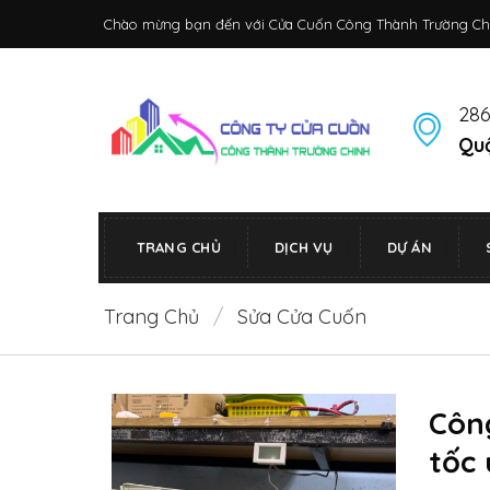
Bỏ
Chào mừng bạn đến với Cửa Cuốn Công Thành Trường Ch
qua
nội
dung
286
Quậ
TRANG CHỦ
DỊCH VỤ
DỰ ÁN
Trang Chủ
/
Sửa Cửa Cuốn
Công
tốc 