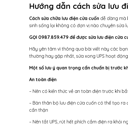
Hướng dẫn cách sửa lưu đ
Cách sửa chữa lưu điện cửa cuốn
dễ dàng mà bấ
sinh sống lại không có đợn vị nào chuyên sửa l
GỌI 0987.859.479 để được sửa lưu điện cửa c
Hãy yên tâm vì thông qua bài viết này các bạn 
thường hay gặp nhất, sửa xong UPS hoạt động
Một số lưu ý quan trọng cẩn chuẩn bị trước k
An toàn điện
– Nên có kiến thức về an toàn điện trước khi b
– Bản thân bộ lưu điện cửa cuốn có thể tạo ra
cẩn thận
– Nên tắt UPS, rút hết phích cắm điện ra khỏi n