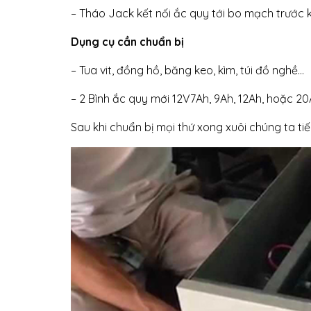
– Tháo Jack kết nối ắc quy tới bo mạch trước 
Dụng cụ cần chuẩn bị
– Tua vit, đồng hồ, băng keo, kìm, túi đồ nghề…
– 2 Bình ắc quy mới 12V7Ah, 9Ah, 12Ah, hoặc 
Sau khi chuẩn bị mọi thứ xong xuôi chúng ta ti