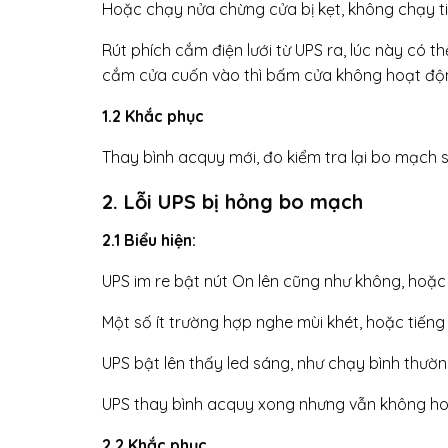
Hoặc chạy nửa chừng cửa bị kẹt, không chạy t
Rút phích cắm điện lưới từ UPS ra, lúc này có 
cắm cửa cuốn vào thì bấm cửa không hoạt độ
1.2 Khắc phục
Thay bình acquy mới, đo kiểm tra lại bo mạch
2. Lỗi UPS bị hỏng bo mạch
2.1 Biểu hiện:
UPS im re bật nút On lên cũng như không, hoặc
Một số ít trường hợp nghe mùi khét, hoặc tiếng 
UPS bật lên thấy led sáng, như chạy bình thườn
UPS thay bình acquy xong nhưng vẫn không h
2.2 Khắc phục