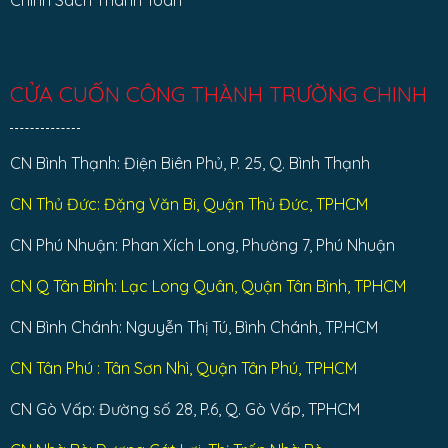
Chính Sách Thanh Toán
CỬA CUỐN CÔNG THÀNH TRƯỜNG CHINH
CN Bình Thạnh: Điện Biên Phủ, P. 25, Q. Bình Thạnh
CN Thủ Đức: Đặng Văn Bi, Quận Thủ Đức, TPHCM
CN Phú Nhuận: Phan Xích Long, Phường 7, Phú Nhuận
CN Q Tân Bình: Lạc Long Quân, Quận Tân Bình, TPHCM
CN Bình Chánh: Nguyễn Thị Tú, Bình Chánh, TP.HCM
CN Tân Phú : Tân Sơn Nhì, Quận Tân Phú, TPHCM
CN Gò Vấp: Đường số 28, P.6, Q. Gò Vấp, TPHCM