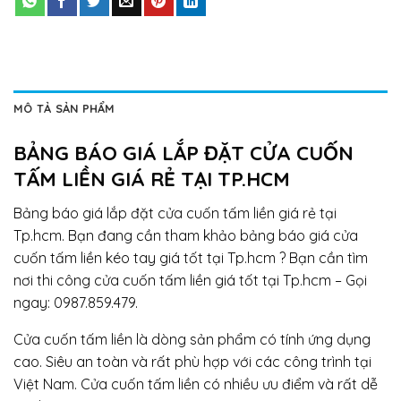
MÔ TẢ SẢN PHẨM
BẢNG BÁO GIÁ LẮP ĐẶT CỬA CUỐN
TẤM LIỀN GIÁ RẺ TẠI TP.HCM
Bảng báo giá lắp đặt cửa cuốn tấm liền giá rẻ tại
Tp.hcm. Bạn đang cần tham khảo bảng báo giá cửa
cuốn tấm liền kéo tay giá tốt tại Tp.hcm ? Bạn cần tìm
nơi thi công cửa cuốn tấm liền giá tốt tại Tp.hcm – Gọi
ngay: 0987.859.479.
Cửa cuốn tấm liền là dòng sản phẩm có tính ứng dụng
cao. Siêu an toàn và rất phù hợp với các công trình tại
Việt Nam. Cửa cuốn tấm liền có nhiều ưu điểm và rất dễ