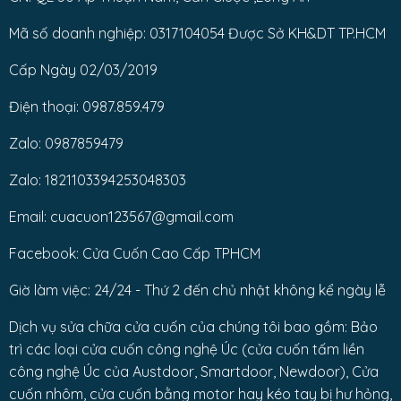
Mã số doanh nghiệp: 0317104054 Được Sở KH&DT TP.HCM
Cấp Ngày 02/03/2019
Điện thoại: 0987.859.479
Zalo: 0987859479
Zalo: 1821103394253048303
Email: cuacuon123567@gmail.com
Facebook: Cửa Cuốn Cao Cấp TPHCM
Giờ làm việc: 24/24 - Thứ 2 đến chủ nhật không kể ngày lễ
Dịch vụ sửa chữa cửa cuốn của chúng tôi bao gồm: Bảo
trì các loại cửa cuốn công nghệ Úc (cửa cuốn tấm liền
công nghệ Úc của Austdoor, Smartdoor, Newdoor), Cửa
cuốn nhôm, cửa cuốn bằng motor hay kéo tay bị hư hỏng,