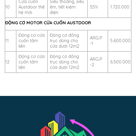
Cửa cuốn
Siêu thoáng, siêu
10
Austdoor thế
êm, tiết kiệm
S51i
1.720.000
hệ mới
điện
ĐỘNG CƠ MOTOR CỬA CUỐN AUSTDOOR
Động cơ cửa
Động cơ đồng
ARG.P
11
cuốn tấm
trục dùng cho
5.600.000
-1
liền
cửa dưới 12m2
Động cơ cửa
Động cơ đồng
ARG.P
12
cuốn tấm
trục dùng cho
6.500.000
-2
liền
cửa dưới 12m2