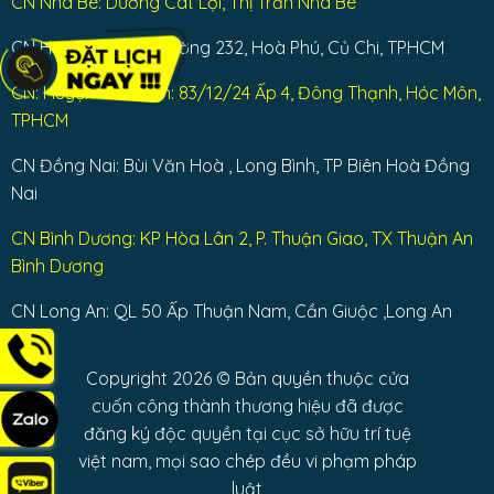
CN Nhà Bè: Dương Cát Lợi, Thị Trấn Nhà Bè
CN Huyện Củ Chi: Đường 232, Hoà Phú, Củ Chi, TPHCM
CN: Huyện Hóc Môn: 83/12/24 Ấp 4, Đông Thạnh, Hóc Môn,
TPHCM
CN Đồng Nai: Bùi Văn Hoà , Long Bình, TP Biên Hoà Đồng
Nai
CN Bình Dương: KP Hòa Lân 2, P. Thuận Giao, TX Thuận An
Bình Dương
CN Long An: QL 50 Ấp Thuận Nam, Cần Giuộc ,Long An
Copyright 2026 © Bản quyền thuộc cửa
cuốn công thành thương hiệu đã được
đăng ký độc quyền tại cục sở hữu trí tuệ
việt nam, mọi sao chép đều vi phạm pháp
luật