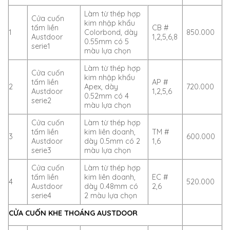
Làm từ thép hợp
Cửa cuốn
kim nhập khẩu
tấm liền
CB #
1
Colorbond, dày
850.000
Austdoor
1,2,5,6,8
0.55mm có 5
serie1
màu lựa chọn
Làm từ thép hợp
Cửa cuốn
kim nhập khẩu
tấm liền
AP #
2
Apex, dày
720.000
Austdoor
1,2,5,6
0.52mm có 4
serie2
màu lựa chọn
Cửa cuốn
Làm từ thép hợp
tấm liền
kim liên doanh,
TM #
3
600.000
Austdoor
dày 0.5mm có 2
1,6
serie3
màu lựa chọn
Cửa cuốn
Làm từ thép hợp
tấm liền
kim liên doanh,
EC #
4
520.000
Austdoor
dày 0.48mm có
2,6
serie4
2 màu lựa chọn
CỬA CUỐN KHE THOÁNG AUSTDOOR