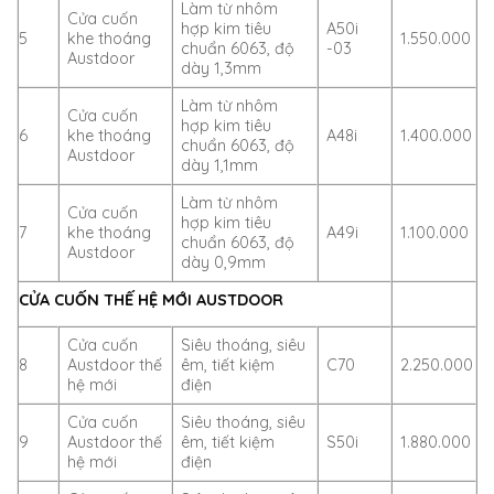
Làm từ nhôm
Cửa cuốn
hợp kim tiêu
A50i
5
khe thoáng
1.550.000
chuẩn 6063, độ
-03
Austdoor
dày 1,3mm
Làm từ nhôm
Cửa cuốn
hợp kim tiêu
6
khe thoáng
A48i
1.400.000
chuẩn 6063, độ
Austdoor
dày 1,1mm
Làm từ nhôm
Cửa cuốn
hợp kim tiêu
7
khe thoáng
A49i
1.100.000
chuẩn 6063, độ
Austdoor
dày 0,9mm
CỬA CUỐN THẾ HỆ MỚI AUSTDOOR
Cửa cuốn
Siêu thoáng, siêu
8
Austdoor thế
êm, tiết kiệm
C70
2.250.000
hệ mới
điện
Cửa cuốn
Siêu thoáng, siêu
9
Austdoor thế
êm, tiết kiệm
S50i
1.880.000
hệ mới
điện