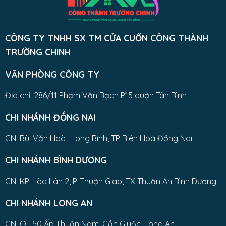
CÔNG TY TNHH SX TM CỬA CUỐN CÔNG THÀNH
TRƯỜNG CHINH
VĂN PHÒNG CÔNG TY
Địa chỉ: 286/11 Phạm Văn Bạch P.15 quận Tân Bình
CHI NHÁNH ĐỒNG NAI
CN: Bùi Văn Hoà , Long Bình, TP Biên Hoà Đồng Nai
CHI NHÁNH BÌNH DƯƠNG
CN: KP Hòa Lân 2, P. Thuận Giao, TX Thuận An Bình Dương
CHI NHÁNH LONG AN
CN: QL 50 Ấp Thuận Nam, Cần Giuộc ,Long An