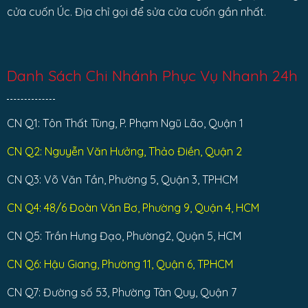
cửa cuốn Úc. Địa chỉ gọi để sửa cửa cuốn gần nhất.
Danh Sách Chi Nhánh Phục Vụ Nhanh 24h
CN Q1: Tôn Thất Tùng, P. Phạm Ngũ Lão, Quận 1
CN Q2: Nguyễn Văn Hưởng, Thảo Điền, Quận 2
CN Q3: Võ Văn Tần, Phường 5, Quận 3, TPHCM
CN Q4: 48/6 Đoàn Văn Bơ, Phường 9, Quận 4, HCM
CN Q5: Trần Hưng Đạo, Phường2, Quận 5, HCM
CN Q6: Hậu Giang, Phường 11, Quận 6, TPHCM
CN Q7: Đường số 53, Phường Tân Quy, Quận 7