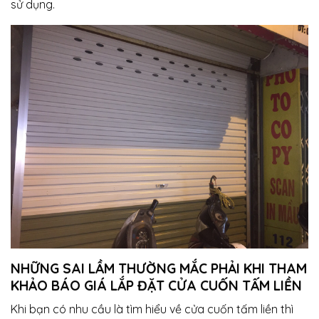
sử dụng.
NHỮNG SAI LẦM THƯỜNG MẮC PHẢI KHI THAM
KHẢO BÁO GIÁ LẮP ĐẶT CỬA CUỐN TẤM LIỀN
Khi bạn có nhu cầu là tìm hiểu về cửa cuốn tấm liền thì