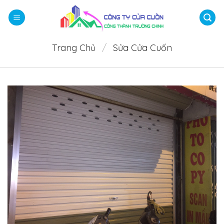
Bỏ
qua
nội
dung
Trang Chủ
/
Sửa Cửa Cuốn