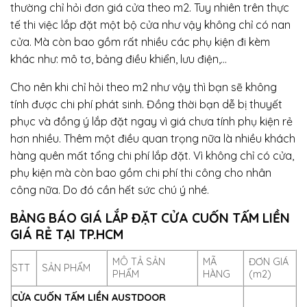
thường chỉ hỏi đơn giá cửa theo m2. Tuy nhiên trên thực
tế thi việc lắp đặt một bộ cửa như vậy không chỉ có nan
cửa. Mà còn bao gồm rất nhiều các phụ kiện đi kèm
khác như: mô tơ, bảng điều khiển, lưu điện,…
Cho nên khi chỉ hỏi theo m2 như vậy thì bạn sẽ không
tính được chi phí phát sinh. Đồng thời bạn dễ bị thuyết
phục và đồng ý lắp đặt ngay vì giá chưa tính phụ kiện rẻ
hơn nhiều. Thêm một điều quan trọng nữa là nhiều khách
hàng quên mất tổng chi phí lắp đặt. Vì không chỉ có cửa,
phụ kiện mà còn bao gồm chi phí thi công cho nhân
công nữa. Do đó cần hết sức chú ý nhé.
BẢNG BÁO GIÁ LẮP ĐẶT CỬA CUỐN TẤM LIỀN
GIÁ RẺ TẠI TP.HCM
MÔ TẢ SẢN
MÃ
ĐƠN GIÁ
STT
SẢN PHẨM
PHẨM
HÀNG
(m2)
CỬA CUỐN TẤM LIỀN AUSTDOOR