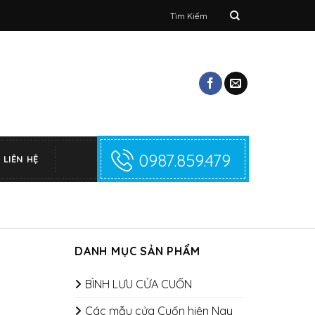
Tìm
kiếm:
0987.859.479
LIÊN HỆ
DANH MỤC SẢN PHẨM
i
BÌNH LƯU CỬA CUỐN
Các mẫu cửa Cuốn hiện Nay