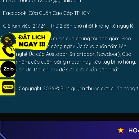
Email: cuacuon123567@gmail.com
Facebook: Cửa Cuốn Cao Cấp TPHCM
Giờ làm việc: 24/24 - Thứ 2 đến chủ nhật không kể ngày lễ
Dịch vụ sửa chữa cửa cuốn của chúng tôi bao gồm: Bảo
trì các loại cửa cuốn công nghệ Úc (cửa cuốn tấm liền
công nghệ Úc của Austdoor, Smartdoor, Newdoor), Cửa
cuốn nhôm, cửa cuốn bằng motor hay kéo tay bị hư hỏng,
cửa cuốn Úc. Địa chỉ gọi để sửa cửa cuốn gần nhất.
Copyright 2026 © Bản quyền thuộc cửa cuốn công thà
★
HOÀN T