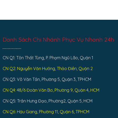
Danh Sách Chi Nhánh Phục Vụ Nhanh 24h
CN Q1: Tôn Thất Tùng, P. Phạm Ngũ Lão, Quận 1
CN Q2: Nguyễn Văn Hưởng, Thảo Điền, Quận 2
CN Q3: Võ Văn Tần, Phường 5, Quận 3, TPHCM
CN Q4: 48/6 Đoàn Văn Bơ, Phường 9, Quận 4, HCM
CN Q5: Trần Hưng Đạo, Phường2, Quận 5, HCM
CN Q6: Hậu Giang, Phường 11, Quận 6, TPHCM