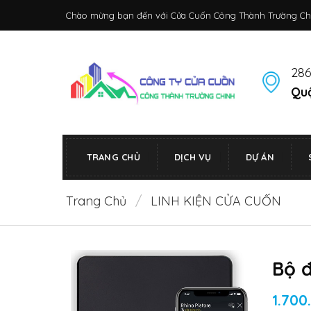
Bỏ
Chào mừng bạn đến với Cửa Cuốn Công Thành Trường Ch
qua
nội
dung
286
Quậ
TRANG CHỦ
DỊCH VỤ
DỰ ÁN
Trang Chủ
/
LINH KIỆN CỬA CUỐN
Bộ đ
1.70