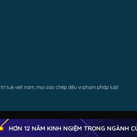
rí tuệ việt nam, mọi sao chép đều vi phạm pháp luật
HƠN 12 NĂM KINH NGIỆM TRONG NGÀNH CỬA