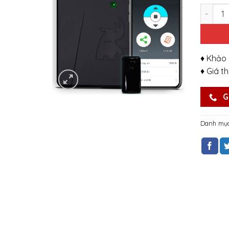
Số lượn
♦ Khảo 
♦ Giá t
G
Danh mụ