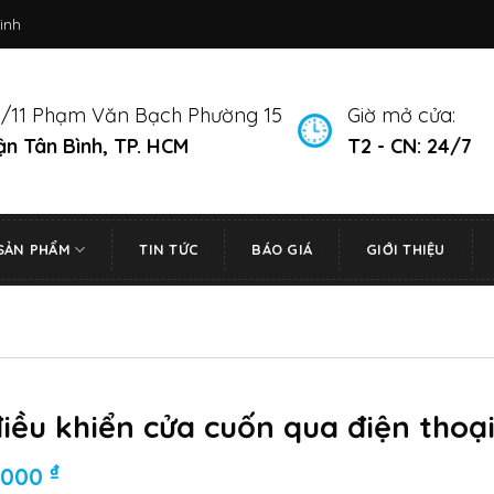
inh
/11 Phạm Văn Bạch Phường 15
Giờ mở cửa:
n Tân Bình, TP. HCM
T2 - CN: 24/7
SẢN PHẨM
TIN TỨC
BÁO GIÁ
GIỚI THIỆU
iều khiển cửa cuốn qua điện thoạ
₫
0.000