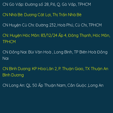
CN Gò Vấp: Đường số 28, P.6, Q. Gò Vấp, TPHCM
CN Nhà Bè: Dương Cát Lợi, Thị Trấn Nhà Bè
CN Huyện Củ Chi: Đường 232, Hoà Phú, Củ Chi, TPHCM
CN: Huyện Hóc Môn: 83/12/24 Ấp 4, Đông Thạnh, Hóc Môn,
TPHCM
CN Đồng Nai: Bùi Văn Hoà , Long Bình, TP Biên Hoà Đồng
Nai
CN Bình Dương: KP Hòa Lân 2, P. Thuận Giao, TX Thuận An
Bình Dương
CN Long An: QL 50 Ấp Thuận Nam, Cần Giuộc ,Long An