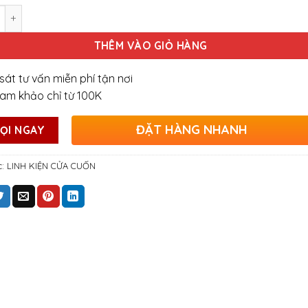
g
THÊM VÀO GIỎ HÀNG
sát tư vấn miễn phí tận nơi
ham khảo chỉ từ 100K
ĐẶT HÀNG NHANH
ỌI NGAY
c:
LINH KIỆN CỬA CUỐN