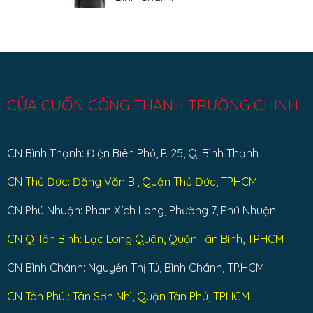
Tân
ở
Phú
Sửa
Không
cửa
có
cuốn
bình
quận
luận
Tân
ở
Bình
Sửa
cửa
cuốn
huyện
Bình
CỬA CUỐN CÔNG THÀNH TRƯỜNG CHINH
Chánh
CN Bình Thạnh: Điện Biên Phủ, P. 25, Q. Bình Thạnh
CN Thủ Đức: Đặng Văn Bi, Quận Thủ Đức, TPHCM
CN Phú Nhuận: Phan Xích Long, Phường 7, Phú Nhuận
CN Q Tân Bình: Lạc Long Quân, Quận Tân Bình, TPHCM
CN Bình Chánh: Nguyễn Thị Tú, Bình Chánh, TP.HCM
CN Tân Phú : Tân Sơn Nhì, Quận Tân Phú, TPHCM