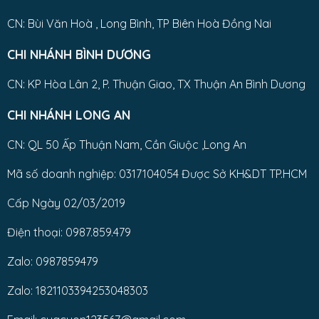
CN: Bùi Văn Hoà , Long Bình, TP Biên Hoà Đồng Nai
CHI NHÁNH BÌNH DƯƠNG
CN: KP Hòa Lân 2, P. Thuận Giao, TX Thuận An Bình Dương
CHI NHÁNH LONG AN
CN: QL 50 Ấp Thuận Nam, Cần Giuộc ,Long An
Mã số doanh nghiệp: 0317104054 Được Sở KH&DT TP.HCM
Cấp Ngày 02/03/2019
Điện thoại: 0987.859.479
Zalo: 0987859479
Zalo: 1821103394253048303