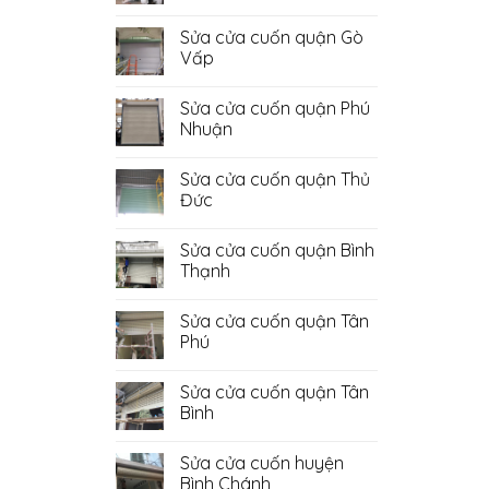
Không
có
Sửa cửa cuốn quận Gò
bình
luận
Vấp
ở
Sửa
Không
Cửa
có
Sửa cửa cuốn quận Phú
Cuốn
bình
Quận
luận
Nhuận
Bình
ở
Tân
Sửa
Không
cửa
có
Sửa cửa cuốn quận Thủ
cuốn
bình
quận
luận
Đức
Gò
ở
Vấp
Sửa
Không
cửa
có
Sửa cửa cuốn quận Bình
cuốn
bình
quận
luận
Thạnh
Phú
ở
Nhuận
Sửa
Không
cửa
có
Sửa cửa cuốn quận Tân
cuốn
bình
quận
luận
Phú
Thủ
ở
Đức
Sửa
Không
cửa
có
Sửa cửa cuốn quận Tân
cuốn
bình
quận
luận
Bình
Bình
ở
Thạnh
Sửa
Không
cửa
có
Sửa cửa cuốn huyện
cuốn
bình
quận
luận
Bình Chánh