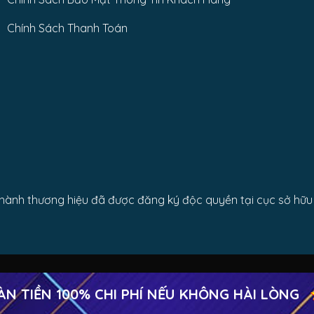
Chính Sách Thanh Toán
nh thương hiệu đã được đăng ký độc quyền tại cục sở hữu t
IỀN 100% CHI PHÍ NẾU KHÔNG HÀI LÒNG
★
Copyright 2026 ©
Cửa cuốn Công Thành Trường Chinh