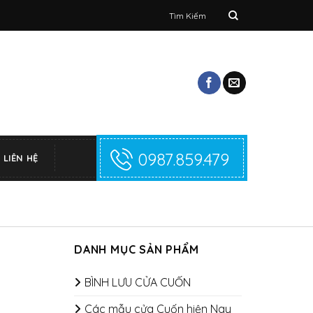
Tìm
kiếm:
0987.859.479
LIÊN HỆ
DANH MỤC SẢN PHẨM
BÌNH LƯU CỬA CUỐN
Các mẫu cửa Cuốn hiện Nay