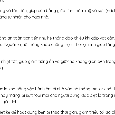
 và tấm liền, giúp cân bằng giữa tính thẩm mỹ và sự tiện íc
ng tự nhiên cho ngôi nhà.
ng an toàn tiên tiến như hệ thống đảo chiều khi gặp vật cản
già. Ngoài ra, hệ thống khóa chống trộm thông minh giúp tăng
hiệt tốt, giúp giảm tiếng ồn và giữ cho không gian bên tro
g.
c là khả năng vận hành êm ái nhờ vào hệ thống motor chất 
 này mang lại sự thoải mái cho người dùng, đặc biệt là trong
 yên tĩnh.
t kế để hoạt động bền bỉ theo thời gian, giảm thiểu tối đa ch