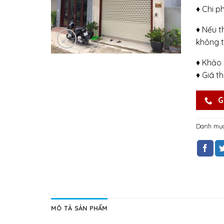
♦ Chi p
♦ Nếu t
không t
♦ Khảo 
♦ Giá t
G
Danh mụ
MÔ TẢ SẢN PHẨM