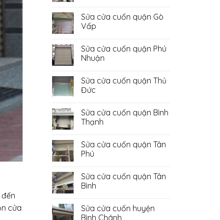
Không
có
Sửa cửa cuốn quận Gò
bình
luận
Vấp
ở
Sửa
Không
Cửa
có
Sửa cửa cuốn quận Phú
Cuốn
bình
Quận
luận
Nhuận
Bình
ở
Tân
Sửa
Không
cửa
có
Sửa cửa cuốn quận Thủ
cuốn
bình
quận
luận
Đức
Gò
ở
Vấp
Sửa
Không
cửa
có
Sửa cửa cuốn quận Bình
cuốn
bình
quận
luận
Thạnh
Phú
ở
Nhuận
Sửa
Không
cửa
có
Sửa cửa cuốn quận Tân
cuốn
bình
quận
luận
Phú
Thủ
ở
Đức
Sửa
Không
cửa
có
Sửa cửa cuốn quận Tân
cuốn
bình
quận
luận
Bình
Bình
ở
ự đến
Thạnh
Sửa
Không
cửa
có
ọn cửa
Sửa cửa cuốn huyện
cuốn
bình
quận
luận
Bình Chánh