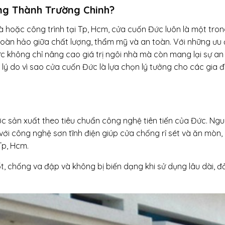
ng Thành Trường Chinh?
à hoặc công trình tại Tp, Hcm, cửa cuốn Đức luôn là một tro
oàn hảo giữa chất lượng, thẩm mỹ và an toàn. Với những ưu
ức không chỉ nâng cao giá trị ngôi nhà mà còn mang lại sự a
 lý do vì sao cửa cuốn Đức là lựa chọn lý tưởng cho các gia đ
ợc sản xuất theo tiêu chuẩn công nghệ tiên tiến của Đức. Ng
với công nghệ sơn tĩnh điện giúp cửa chống rỉ sét và ăn mòn,
 Tp, Hcm.
t, chống va đập và không bị biến dạng khi sử dụng lâu dài, 