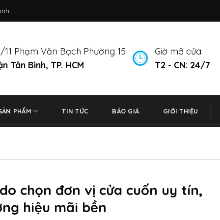
inh
/11 Phạm Văn Bạch Phường 15
Giờ mở cửa:
n Tân Bình, TP. HCM
T2 - CN: 24/7
SẢN PHẨM
TIN TỨC
BÁO GIÁ
GIỚI THIỆU
 do chọn đơn vị cửa cuốn uy tín,
ơng hiệu mãi bền