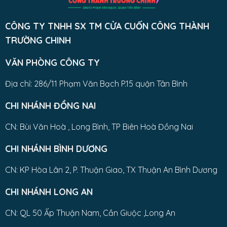
CÔNG TY TNHH SX TM CỬA CUỐN CÔNG THÀNH
TRƯỜNG CHINH
VĂN PHÒNG CÔNG TY
Địa chỉ: 286/11 Phạm Văn Bạch P.15 quận Tân Bình
CHI NHÁNH ĐỒNG NAI
CN: Bùi Văn Hoà , Long Bình, TP Biên Hoà Đồng Nai
CHI NHÁNH BÌNH DƯƠNG
CN: KP Hòa Lân 2, P. Thuận Giao, TX Thuận An Bình Dương
CHI NHÁNH LONG AN
CN: QL 50 Ấp Thuận Nam, Cần Giuộc ,Long An