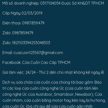
Mã số doanh nghiệp: 0317104054 Được Sở KH&DT TP.HCM
Cấp Ngày 02/03/2019
Điện thoại: 0987.859.479
Zalo: 0987859479
Zalo: 1821103394253048303
Email: cuacuon123567@gmail.com
Facebook: Cửa Cuốn Cao Cấp TPHCM
Giờ làm việc: 24/24 - Thứ 2 đến chủ nhật không kể ngày lễ
Dịch vụ sửa chữa cửa cuốn của chúng tôi bao gồm: Bảo
trì các loại cửa cuốn công nghệ Úc (cửa cuốn tấm liền
công nghệ Úc của Austdoor, Smartdoor, Newdoor), Cửa
cuốn nhôm, cửa cuốn bằng motor hay kéo tay bị hư hỏng,
cửa cuốn Úc. Địa chỉ gọi để sửa cửa cuốn gần nhất.