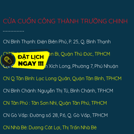
CỬA CUỐN CÔNG THÀNH TRƯỜNG CHINH
CN Bình Thạnh: Điện Biên Phủ, P. 25, Q. Bình Thạnh
CN Thủ Đức: Đặng Văn Bi, Quận Thủ Đức, TPHCM
CN Phú Nhuận: Phan Xích Long, Phường 7, Phú Nhuận
CN Q Tân Bình: Lạc Long Quân, Quận Tân Bình, TPHCM
CN Bình Chánh: Nguyễn Thị Tú, Bình Chánh, TP.HCM
CN Tân Phú : Tân Sơn Nhì, Quận Tân Phú, TPHCM
CN Gò Vấp: Đường số 28, P.6, Q. Gò Vấp, TPHCM
CN Nhà Bè: Dương Cát Lợi, Thị Trấn Nhà Bè