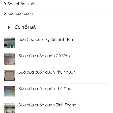
Sản phẩm khác
Sửa cửa cuốn
TIN TỨC NỔI BẬT
Sửa Cửa Cuốn Quận Bình Tân
Không
có
bình
luận
Sửa cửa cuốn quận Gò Vấp
ở
Sửa
Không
Cửa
có
Cuốn
bình
Quận
luận
Sửa cửa cuốn quận Phú Nhuận
Bình
ở
Tân
Sửa
Không
cửa
có
cuốn
bình
quận
luận
Sửa cửa cuốn quận Thủ Đức
Gò
ở
Vấp
Sửa
Không
cửa
có
cuốn
bình
quận
luận
Sửa cửa cuốn quận Bình Thạnh
Phú
ở
Nhuận
Sửa
Không