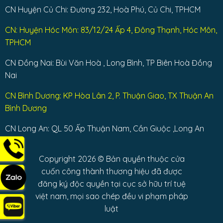
CN Huyện Củ Chi: Đường 232, Hoà Phú, Củ Chi, TPHCM
CN: Huyện Hóc Môn: 83/12/24 Ấp 4, Đông Thạnh, Hóc Môn,
TPHCM
CN Đồng Nai: Bùi Văn Hoà , Long Bình, TP Biên Hoà Đồng
Nai
CN Bình Dương: KP Hòa Lân 2, P. Thuận Giao, TX Thuận An
Bình Dương
CN Long An: QL 50 Ấp Thuận Nam, Cần Giuộc ,Long An
Copyright 2026 © Bản quyền thuộc cửa
cuốn công thành thương hiệu đã được
đăng ký độc quyền tại cục sở hữu trí tuệ
việt nam, mọi sao chép đều vi phạm pháp
luật