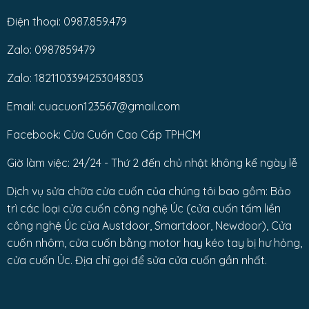
Điện thoại: 0987.859.479
Zalo: 0987859479
Zalo: 1821103394253048303
Email: cuacuon123567@gmail.com
Facebook: Cửa Cuốn Cao Cấp TPHCM
Giờ làm việc: 24/24 - Thứ 2 đến chủ nhật không kể ngày lễ
Dịch vụ sửa chữa cửa cuốn của chúng tôi bao gồm: Bảo
trì các loại cửa cuốn công nghệ Úc (cửa cuốn tấm liền
công nghệ Úc của Austdoor, Smartdoor, Newdoor), Cửa
cuốn nhôm, cửa cuốn bằng motor hay kéo tay bị hư hỏng,
cửa cuốn Úc. Địa chỉ gọi để sửa cửa cuốn gần nhất.