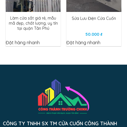
Làm cửa sắt giá rẻ, mẫu
Sửa Lưu Điện Cửa Cuốn
mã đẹp, chất lượng, uy tín
tại quận Tân Phú
50.000
₫
Đặt hàng nhanh
Đặt hàng nhanh
CÔNG TY TNHH SX TM CỬA CUỐN CÔNG THÀNH