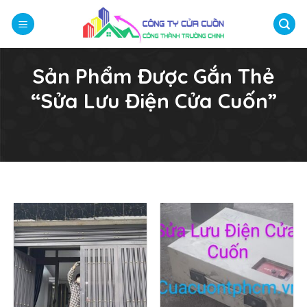
Bỏ
qua
nội
dung
Sản Phẩm Được Gắn Thẻ
“sửa Lưu Điện Cửa Cuốn”