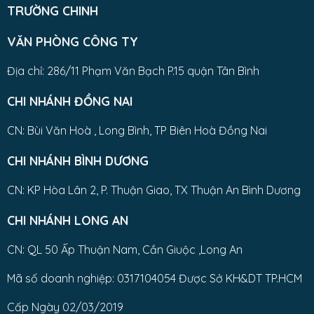
TRƯỜNG CHINH
VĂN PHÒNG CÔNG TY
Địa chỉ: 286/11 Phạm Văn Bạch P.15 quận Tân Bình
CHI NHÁNH ĐỒNG NAI
CN: Bùi Văn Hoà , Long Bình, TP Biên Hoà Đồng Nai
CHI NHÁNH BÌNH DƯƠNG
CN: KP Hòa Lân 2, P. Thuận Giao, TX Thuận An Bình Dương
CHI NHÁNH LONG AN
CN: QL 50 Ấp Thuận Nam, Cần Giuộc ,Long An
Mã số doanh nghiệp: 0317104054 Được Sở KH&DT TP.HCM
Cấp Ngày 02/03/2019