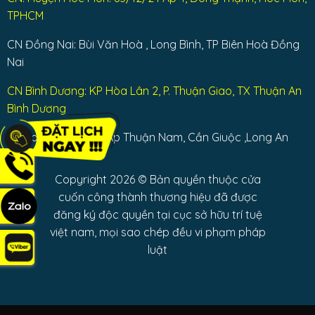
TPHCM
CN Đồng Nai: Bùi Văn Hoà , Long Bình, TP Biên Hoà Đồng
Nai
CN Bình Dương: KP Hòa Lân 2, P. Thuận Giao, TX Thuận An
Bình Dương
CN Long An: QL 50 Ấp Thuận Nam, Cần Giuộc ,Long An
Copyright 2026 © Bản quyền thuộc cửa
cuốn công thành thương hiệu đã được
đăng ký độc quyền tại cục sở hữu trí tuệ
việt nam, mọi sao chép đều vi phạm pháp
luật