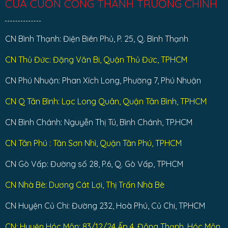
CỬA CUỐN CÔNG THÀNH TRƯỜNG CHINH
CN Bình Thạnh: Điện Biên Phủ, P. 25, Q. Bình Thạnh
CN Thủ Đức: Đặng Văn Bi, Quận Thủ Đức, TPHCM
CN Phú Nhuận: Phan Xích Long, Phường 7, Phú Nhuận
CN Q Tân Bình: Lạc Long Quân, Quận Tân Bình, TPHCM
CN Bình Chánh: Nguyễn Thị Tú, Bình Chánh, TP.HCM
CN Tân Phú : Tân Sơn Nhì, Quận Tân Phú, TPHCM
CN Gò Vấp: Đường số 28, P.6, Q. Gò Vấp, TPHCM
CN Nhà Bè: Dương Cát Lợi, Thị Trấn Nhà Bè
CN Huyện Củ Chi: Đường 232, Hoà Phú, Củ Chi, TPHCM
CN: Huyện Hóc Môn: 83/12/24 Ấp 4, Đông Thạnh, Hóc Môn,